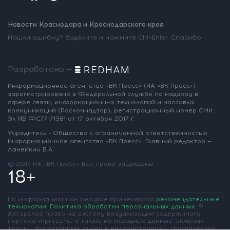
Новости Краснодара и Краснодарского края
Нашли ошибку? Выделите и нажмите Ctrl+Enter. Спасибо!
Разработано —
Информационное агентство «ВК Пресс»
(ИА «ВК Пресс»)
зарегистрировано
в Федеральной службе по надзору
в
сфере связи, информационных
технологий и массовых
коммуникаций
(Роскомнадзор),
регистрационный номер СМИ:
Эл № ФС77-71381
от 17 октября 2017 г.
Учредитель - Общество с ограниченной
ответственностью
Информационное
агентство «ВК Пресс».
Главный редактор —
Ламейкин В.А.
@ 2017 ИА «ВК Пресс»
Все права защищены
18+
На информационном ресурсе применяются
рекомендательные
технологии
.
Политика обработки персональных данных
.
©
Авторское право на систему визуализации содержимого
портала vkpress.ru, а также на исходные данные, включая
тексты, фотографии, аудио и видеоматериалы, графические