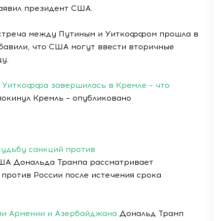
заявил президент США.
встреча между Путиным и Уиткоффом прошла в
бавили, что США могут ввести вторичные
у.
и Уиткоффа завершилась в Кремле – что
окинул Кремль – опубликовано
судьбу санкций против
ША Дональда Трампа рассматривает
против России после истечения срока
ми Армении и Азербайджана
Дональд Трамп