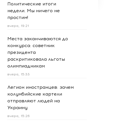
Политические итоги
недели. Мы ничего не
простим!
вчера, 19:21
Места заканчиваются до
конкурса: советник
президента
раскритиковала льготы
олимпиадникам
вчера, 15:33
Легион иностранцев: зачем
колумбийские картели
отправляют людей на
Украину
вчера, 15:26