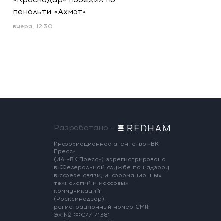
пенальти «Ахмат»
вчера, 12:30
Разработано —
Информационное агентство «ВК
Пресс»
(ИА «ВК Пресс») зарегистрировано
в Федеральной службе по надзору
в сфере связи, информационных
технологий и массовых
коммуникаций
(Роскомнадзор),
регистрационный номер СМИ:
Эл № ФС77-71381