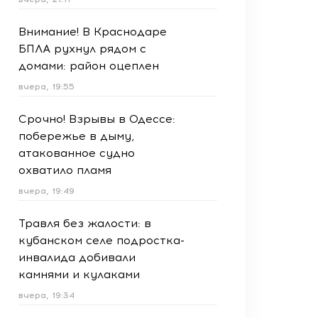
Внимание! В Краснодаре
БПЛА рухнул рядом с
домами: район оцеплен
вчера, 19:55
Срочно! Взрывы в Одессе:
побережье в дыму,
атакованное судно
охватило пламя
вчера, 19:49
Травля без жалости: в
кубанском селе подростка-
инвалида добивали
камнями и кулаками
вчера, 19:34