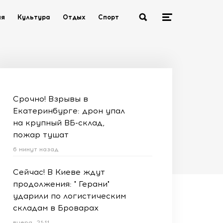
ия
Культура
Отдых
Спорт
Срочно! Взрывы в
Екатеринбурге: дрон упал
на крупный ВБ-склад,
пожар тушат
6 минут назад
Сейчас! В Киеве ждут
продолжения: " Герани"
ударили по логистическим
складам в Броварах
вчера, 21:11