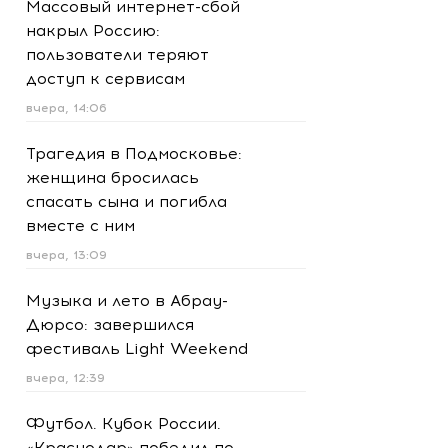
Массовый интернет-сбой
накрыл Россию:
пользователи теряют
доступ к сервисам
вчера, 14:06
Трагедия в Подмосковье:
женщина бросилась
спасать сына и погибла
вместе с ним
вчера, 13:09
Музыка и лето в Абрау-
Дюрсо: завершился
фестиваль Light Weekend
вчера, 12:39
Футбол. Кубок России.
«Краснодар» победил по