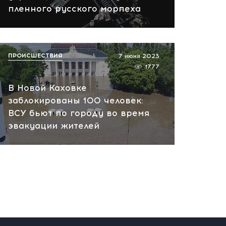
вчера, 10:13
пленного русского морпеха
НАТО планирует и
руководит терактами в
России! Сенсационное
ПРОИСШЕСТВИЯ
7 июня 2023
заявление хакеров
1777
вчера, 10:07
В Новой Каховке
заблокированы 100 человек:
ВСУ бьют по городу во время
эвакуации жителей