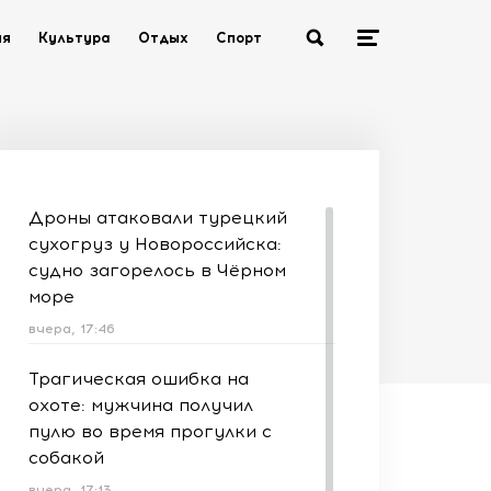
ия
Культура
Отдых
Спорт
Дроны атаковали турецкий
сухогруз у Новороссийска:
судно загорелось в Чёрном
море
вчера, 17:46
Трагическая ошибка на
охоте: мужчина получил
пулю во время прогулки с
собакой
вчера, 17:13