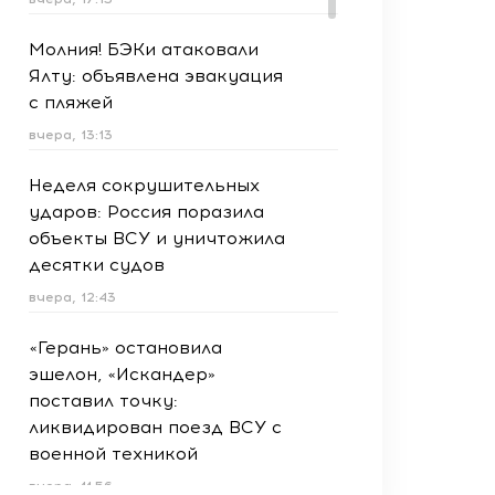
Молния! БЭКи атаковали
Ялту: объявлена эвакуация
с пляжей
вчера, 13:13
Неделя сокрушительных
ударов: Россия поразила
объекты ВСУ и уничтожила
десятки судов
вчера, 12:43
«Герань» остановила
эшелон, «Искандер»
поставил точку:
ликвидирован поезд ВСУ с
военной техникой
вчера, 11:56