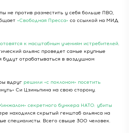
ы не против разместить у себя больше ПВО,
общает
«Свободная Пресса»
со ссылкой на МИД
отовятся к масштабным учениям истребителей
.
тический альянс проведет самые крупные
я будут отрабатываться в воздушном
еры вдруг
решили «с поклоном» посетить
януть» Си Цзиньпина на свою сторону.
Кинжалом» секретного бункера НАТО: убиты
кере находился скрытый генштаб альянса на
ые специалисты. Всего свыше 300 человек.