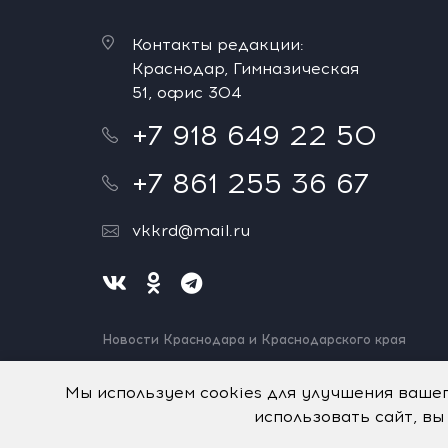
Контакты редакции:
Краснодар, Гимназическая
51, офис 304
+7 918 649 22 50
+7 861 255 36 67
vkkrd@mail.ru
Новости Краснодара и Краснодарского края
Нашли ошибку? Выделите и нажмите Ctrl+Enter.
Спасибо!
Мы используем cookies для улучшения ваше
использовать сайт, вы