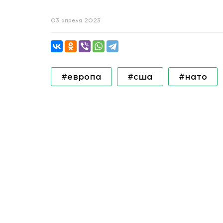
03 апреля 2023
#европа
#сша
#нато