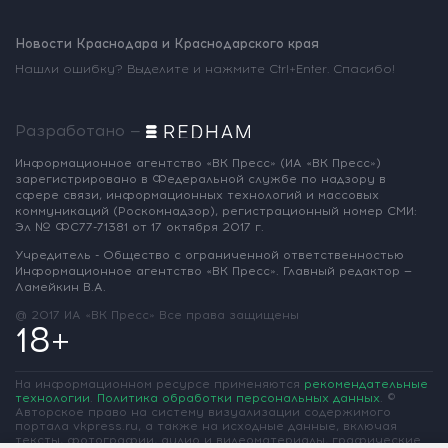
Новости Краснодара и Краснодарского края
Нашли ошибку? Выделите и нажмите Ctrl+Enter. Спасибо!
Разработано —
Информационное агентство «ВК Пресс»
(ИА «ВК Пресс»)
зарегистрировано
в Федеральной службе по надзору
в
сфере связи, информационных
технологий и массовых
коммуникаций
(Роскомнадзор),
регистрационный номер СМИ:
Эл № ФС77-71381
от 17 октября 2017 г.
Учредитель - Общество с ограниченной
ответственностью
Информационное
агентство «ВК Пресс».
Главный редактор —
Ламейкин В.А.
@ 2017 ИА «ВК Пресс»
Все права защищены
18+
На информационном ресурсе применяются
рекомендательные
технологии
.
Политика обработки персональных данных
.
©
Авторское право на систему визуализации содержимого
портала vkpress.ru, а также на исходные данные, включая
тексты, фотографии, аудио и видеоматериалы, графические