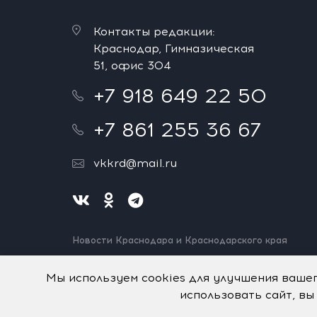
Контакты редакции:
Краснодар, Гимназическая
51, офис 304
+7 918 649 22 50
+7 861 255 36 67
vkkrd@mail.ru
Новости Краснодара и Краснодарского края
Нашли ошибку? Выделите и нажмите Ctrl+Enter.
Спасибо!
Мы используем cookies для улучшения ваше
использовать сайт, вы