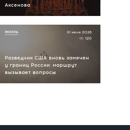
вчера, 10:13
Аксенова
НАТО планирует и
руководит терактами в
России! Сенсационное
ЖИЗНЬ
31 июля 2026
заявление хакеров
120
вчера, 10:07
Разведчик США вновь замечен
у границ России: маршрут
вызывает вопросы