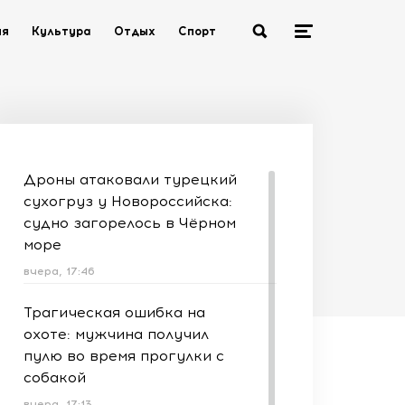
ия
Культура
Отдых
Спорт
Дроны атаковали турецкий
сухогруз у Новороссийска:
судно загорелось в Чёрном
море
вчера, 17:46
Трагическая ошибка на
охоте: мужчина получил
пулю во время прогулки с
собакой
вчера, 17:13