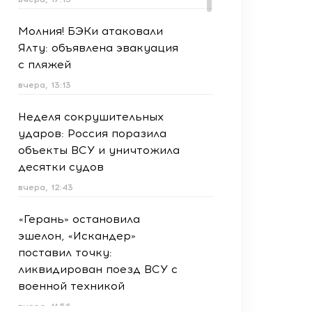
Молния! БЭКи атаковали
Ялту: объявлена эвакуация
с пляжей
вчера, 13:13
Неделя сокрушительных
ударов: Россия поразила
объекты ВСУ и уничтожила
десятки судов
вчера, 12:43
«Герань» остановила
эшелон, «Искандер»
поставил точку:
ликвидирован поезд ВСУ с
военной техникой
вчера, 11:56