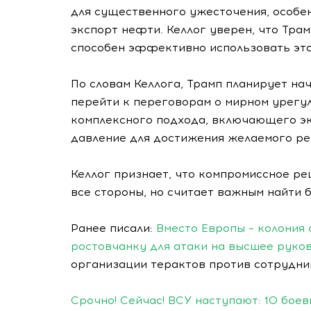
для существенного ужесточения, особе
экспорт нефти. Келлог уверен, что Тра
способен эффективно использовать это
По словам Келлога, Трамп планирует на
перейти к переговорам о мирном урегу
комплексного подхода, включающего эк
давление для достижения желаемого ре
Келлог признает, что компромиссное р
все стороны, но считает важным найти 
Ранее писали:
Вместо Европы – колония
ростовчанку для атаки на высшее руко
организации терактов против сотрудн
Срочно! Сейчас! ВСУ наступают: 10 бое