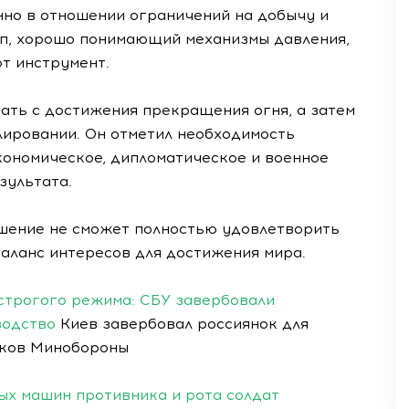
нно в отношении ограничений на добычу и
мп, хорошо понимающий механизмы давления,
т инструмент.
чать с достижения прекращения огня, а затем
лировании. Он отметил необходимость
ономическое, дипломатическое и военное
зультата.
ешение не сможет полностью удовлетворить
баланс интересов для достижения мира.
 строгого режима: СБУ завербовали
водство
Киев завербовал россиянок для
иков Минобороны
вых машин противника и рота солдат