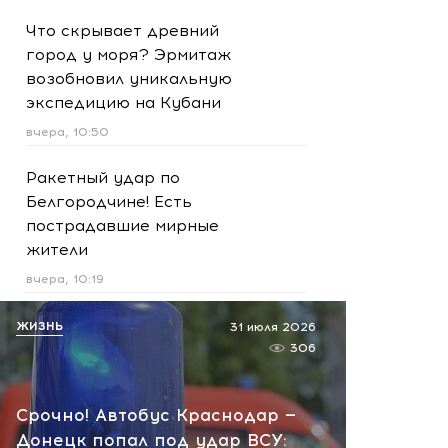
Что скрывает древний
город у моря? Эрмитаж
возобновил уникальную
экспедицию на Кубани
вчера, 10:50
Ракетный удар по
Белгородчине! Есть
пострадавшие мирные
жители
вчера, 10:19
Срочно! В Геленджике и
ЖИЗНЬ
31 июля 2026
Новороссийске громко -
306
работает ПВО:
рекомендуется уйти с
Срочно! Автобус Краснодар —
пляжей
Донецк попал под удар ВСУ: