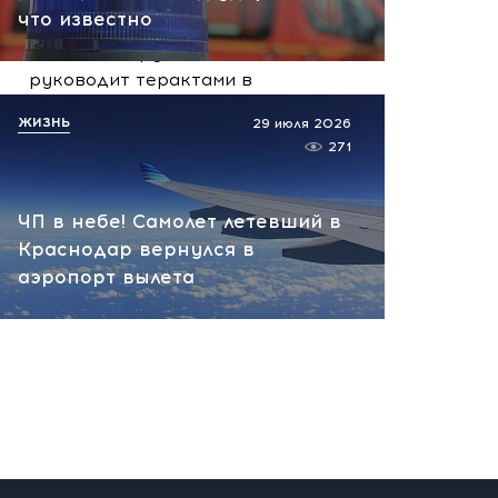
вчера, 10:13
что известно
НАТО планирует и
руководит терактами в
России! Сенсационное
ЖИЗНЬ
29 июля 2026
заявление хакеров
271
вчера, 10:07
ЧП в небе! Самолет летевший в
Краснодар вернулся в
аэропорт вылета