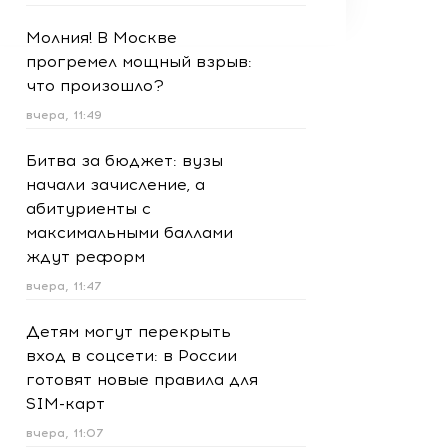
Молния! В Москве
прогремел мощный взрыв:
что произошло?
вчера, 11:49
Битва за бюджет: вузы
начали зачисление, а
абитуриенты с
максимальными баллами
ждут реформ
вчера, 11:47
Детям могут перекрыть
вход в соцсети: в России
готовят новые правила для
SIM-карт
вчера, 11:07