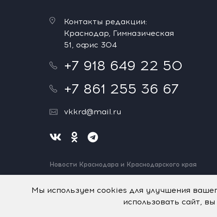
Контакты редакции:
Краснодар, Гимназическая
51, офис 304
+7 918 649 22 50
+7 861 255 36 67
vkkrd@mail.ru
Новости Краснодара и Краснодарского края
Нашли ошибку? Выделите и нажмите Ctrl+Enter.
Спасибо!
Мы используем cookies для улучшения ваше
использовать сайт, вы