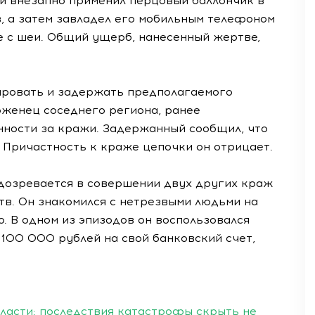
ий внезапно применил перцовый баллончик в
в, а затем завладел его мобильным телефоном
ее с шеи. Общий ущерб, нанесенный жертве,
ровать и задержать предполагаемого
оженец соседнего региона, ранее
нности за кражи. Задержанный сообщил, что
 Причастность к краже цепочки он отрицает.
дозревается в совершении двух других краж
тв. Он знакомился с нетрезвыми людьми на
. В одном из эпизодов он воспользовался
100 000 рублей на свой банковский счет,
ласти: последствия катастрофы скрыть не