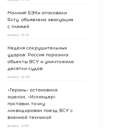
Молния! БЭКи атаковали
Ялту: объявлена эвакуация
с пляжей
вчера, 13:13
Неделя сокрушительных
ударов: Россия поразила
объекты ВСУ и уничтожила
десятки судов
вчера, 12:43
«Герань» остановила
эшелон, «Искандер»
поставил точку:
ликвидирован поезд ВСУ с
военной техникой
вчера, 11:56