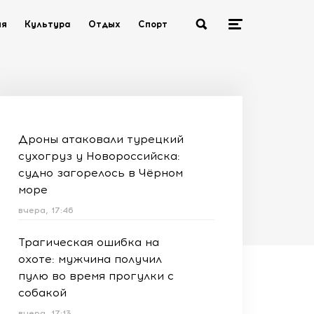
ия
Культура
Отдых
Спорт
Дроны атаковали турецкий
сухогруз у Новороссийска:
судно загорелось в Чёрном
море
вчера, 17:46
Трагическая ошибка на
охоте: мужчина получил
пулю во время прогулки с
собакой
вчера, 17:13