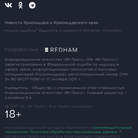
Новости Краснодара и Краснодарского края
Нашли ошибку? Выделите и нажмите Ctrl+Enter. Спасибо!
Разработано —
Информационное агентство «ВК Пресс»
(ИА «ВК Пресс»)
зарегистрировано
в Федеральной службе по надзору
в
сфере связи, информационных
технологий и массовых
коммуникаций
(Роскомнадзор),
регистрационный номер СМИ:
Эл № ФС77-71381
от 17 октября 2017 г.
Учредитель - Общество с ограниченной
ответственностью
Информационное
агентство «ВК Пресс».
Главный редактор —
Ламейкин В.А.
@ 2017 ИА «ВК Пресс»
Все права защищены
18+
На информационном ресурсе применяются
рекомендательные
технологии
.
Политика обработки персональных данных
.
©
Авторское право на систему визуализации содержимого