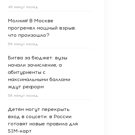
49 минут назад
Молния! В Москве
прогремел мощный взрыв:
что произошло?
56 минут назад
Битва за бюджет: вузы
начали зачисление, а
абитуриенты с
максимальными баллами
ждут реформ
58 минут назад
Детям могут перекрыть
вход в соцсети: в России
готовят новые правила для
SIM-карт