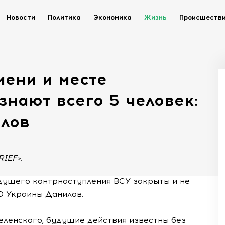
Новости
Политика
Экономика
Жизнь
Происшеств
ени и месте
знают всего 5 человек:
илов
IEF».
удущего контрнаступления ВСУ закрыты и не
О Украины Данилов.
еленского, будущие действия известны без