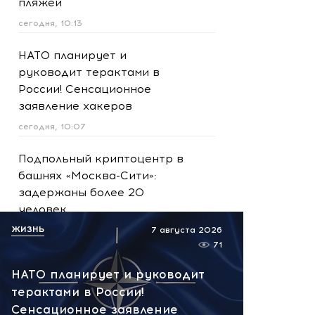
пляжей
сегодня, 10:13
НАТО планирует и
руководит терактами в
России! Сенсационное
заявление хакеров
сегодня, 10:07
Подпольный криптоцентр в
башнях «Москва-Сити»:
задержаны более 20
человек
ЖИЗНЬ
сегодня, 09:57
7 августа 2026
71
Сейчас! Поставки для ВСУ
НАТО планирует и руководит
сорваны: поражены три
терактами в России!
сухогруза и судно в порту
Сенсационное заявление
Николаева