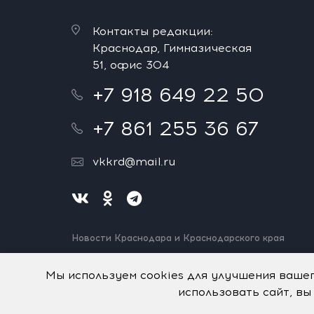
Контакты редакции:
Краснодар, Гимназическая
51, офис 304
+7 918 649 22 50
+7 861 255 36 67
vkkrd@mail.ru
Новости Краснодара и Краснодарского края
Нашли ошибку? Выделите и нажмите Ctrl+Enter.
Спасибо!
Мы используем cookies для улучшения ваше
использовать сайт, вы