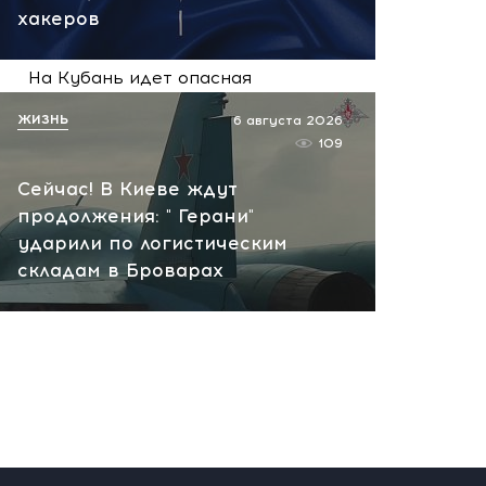
хакеров
сегодня, 09:18
На Кубань идет опасная
жара! Гипертоникам,
ЖИЗНЬ
6 августа 2026
пожилым и младенцам
109
лучше остаться дома
Сейчас! В Киеве ждут
сегодня, 09:06
продолжения: " Герани"
ударили по логистическим
складам в Броварах