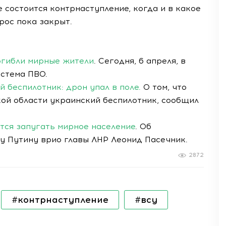
е состоится контрнаступление, когда и в какое
рос пока закрыт.
огибли мирные жители
. Сегодня, 6 апреля, в
истема ПВО.
 беспилотник: дрон упал в поле.
О том, что
кой области украинский беспилотник, сообщил
тся запугать мирное население
. Об
 Путину врио главы ЛНР Леонид Пасечник.
2872
#контрнаступление
#всу