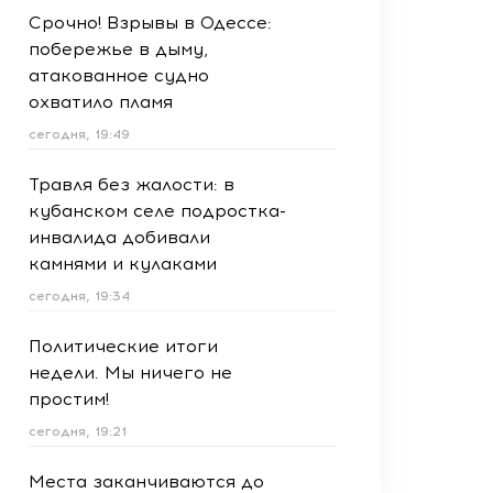
Срочно! Взрывы в Одессе:
побережье в дыму,
атакованное судно
охватило пламя
сегодня, 19:49
Травля без жалости: в
кубанском селе подростка-
инвалида добивали
камнями и кулаками
сегодня, 19:34
Политические итоги
недели. Мы ничего не
простим!
сегодня, 19:21
Места заканчиваются до