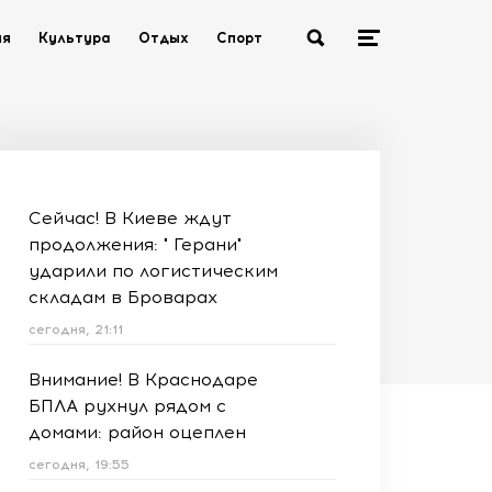
ия
Культура
Отдых
Спорт
Сейчас! В Киеве ждут
продолжения: " Герани"
ударили по логистическим
складам в Броварах
сегодня, 21:11
Внимание! В Краснодаре
БПЛА рухнул рядом с
домами: район оцеплен
сегодня, 19:55