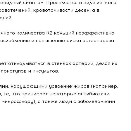
евидный симптом. Проявляется в виде легкого
ровотечений, кровоточивости десен, а в
ений.
очного количества К2 кальций неэффективно
х ослаблению и повышению риска остеопороза
ет откладываться в стенках артерий, делая их
приступов и инсультов.
иями, нарушающими усвоение жиров (например,
), те, кто принимает некоторые антибиотики
микрофлору), а также люди с заболеваниями