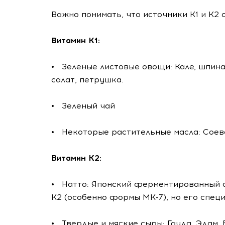
Важно понимать, что источники К1 и К2 
Витамин К1:
• Зеленые листовые овощи: Кале, шпина
салат, петрушка.
• Зеленый чай
• Некоторые растительные масла: Соево
Витамин К2:
• Натто: Японский ферментированный с
К2 (особенно формы МК-7), но его спец
• Твердые и мягкие сыры: Гауда, Эдам, 