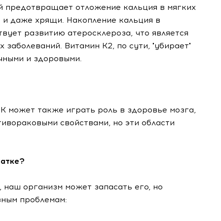
рый предотвращает отложение кальция в мягких
и и даже хрящи. Накопление кальция в
твует развитию атеросклероза, что является
заболеваний. Витамин К2, по сути, "убирает"
ичными и здоровыми.
К может также играть роль в здоровье мозга,
ивораковыми свойствами, но эти области
татке?
 наш организм может запасать его, но
зным проблемам: