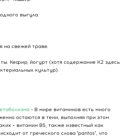
одного выгула.
я на свежей траве.
ы: Кефир, йогурт (хотя содержание К2 здесь
ктериальных культур).
метаболизма
- В мире витаминов есть много
женно остаются в тени, выполняя при этом
ких – витамин B5, также известный как
сходит от греческого слова "pantos", что