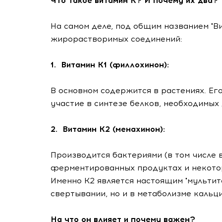
Что такое витамин К? И почему их два?
На самом деле, под общим названием "В
жирорастворимых соединений:
1. Витамин К1 (филлохинон):
В основном содержится в растениях. Ег
участие в синтезе белков, необходимых
2. Витамин К2 (менахинон):
Производится бактериями (в том числе 
ферментированных продуктах и некото
Именно К2 является настоящим "мультит
свертывании, но и в метаболизме кальци
На что он влияет и почему важен?