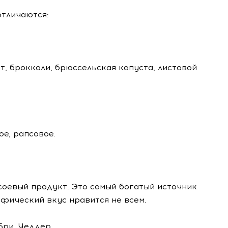
отличаются:
т, брокколи, брюссельская капуста, листовой
е, рапсовое.
оевый продукт. Это самый богатый источник
ифический вкус нравится не всем.
Бри, Чеддер.