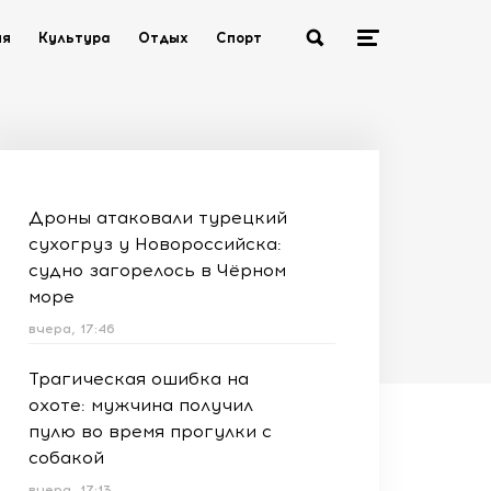
ия
Культура
Отдых
Спорт
Дроны атаковали турецкий
сухогруз у Новороссийска:
судно загорелось в Чёрном
море
вчера, 17:46
Трагическая ошибка на
охоте: мужчина получил
пулю во время прогулки с
собакой
вчера, 17:13