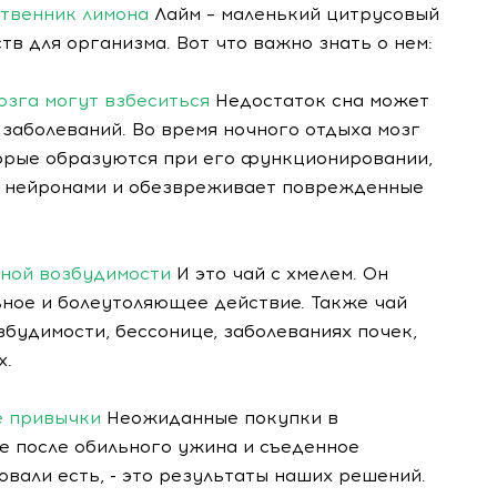
ственник лимона
Лайм – маленький цитрусовый
тв для организма. Вот что важно знать о нем:
озга могут взбеситься
Недостаток сна может
заболеваний. Во время ночного отдыха мозг
торые образуются при его функционировании,
у нейронами и обезвреживает поврежденные
вной возбудимости
И это чай с хмелем. Он
ьное и болеутоляющее действие. Также чай
будимости, бессонице, заболеваниях почек,
х.
е привычки
Неожиданные покупки в
е после обильного ужина и съеденное
овали есть, - это результаты наших решений.