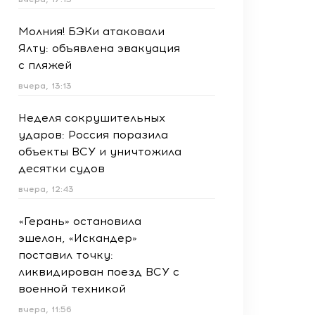
Молния! БЭКи атаковали
Ялту: объявлена эвакуация
с пляжей
вчера, 13:13
Неделя сокрушительных
ударов: Россия поразила
объекты ВСУ и уничтожила
десятки судов
вчера, 12:43
«Герань» остановила
эшелон, «Искандер»
поставил точку:
ликвидирован поезд ВСУ с
военной техникой
вчера, 11:56