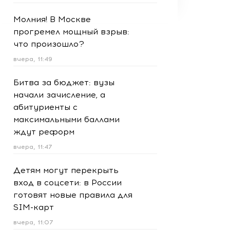
Молния! В Москве
прогремел мощный взрыв:
что произошло?
вчера, 11:49
Битва за бюджет: вузы
начали зачисление, а
абитуриенты с
максимальными баллами
ждут реформ
вчера, 11:47
Детям могут перекрыть
вход в соцсети: в России
готовят новые правила для
SIM-карт
вчера, 11:07