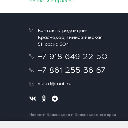
Новости МирТесен
Контакты редакции:
Краснодар, Гимназическая
51, офис 304
+7 918 649 22 50
+7 861 255 36 67
vkkrd@mail.ru
Новости Краснодара и Краснодарского края
Нашли ошибку? Выделите и нажмите Ctrl+Enter.
Спасибо!