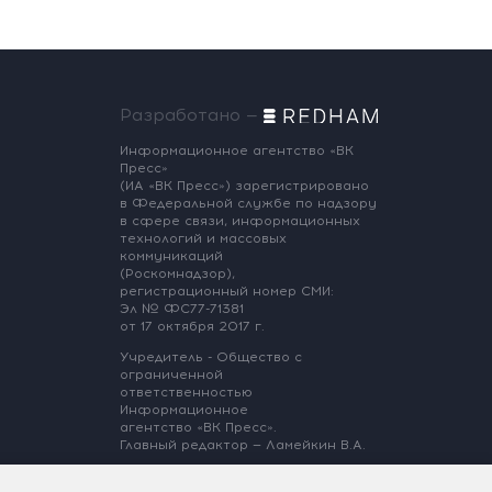
Разработано —
Информационное агентство «ВК
Пресс»
(ИА «ВК Пресс») зарегистрировано
в Федеральной службе по надзору
в сфере связи, информационных
технологий и массовых
коммуникаций
(Роскомнадзор),
регистрационный номер СМИ:
Эл № ФС77-71381
от 17 октября 2017 г.
Учредитель - Общество с
ограниченной
ответственностью
Информационное
агентство «ВК Пресс».
Главный редактор — Ламейкин В.А.
@ 2017 ИА «ВК Пресс»