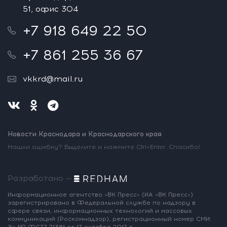
51, офис 304
+7 918 649 22 50
+7 861 255 36 67
vkkrd@mail.ru
Новости Краснодара и Краснодарского края
Нашли ошибку? Выделите и нажмите Ctrl+Enter. Спасибо!
Разработано —
Информационное агентство «ВК Пресс»
(ИА «ВК Пресс»)
зарегистрировано
в Федеральной службе по надзору
в
сфере связи, информационных
технологий и массовых
коммуникаций
(Роскомнадзор),
регистрационный номер СМИ:
Эл № ФС77-71381
от 17 октября 2017 г.