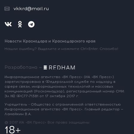
vkkrd@mail.ru
Новости Краснодара и Краснодарского края
Нашли ошибку? Выделите и нажмите Ctrl+Enter. Спасибо!
Разработано —
Информационное агентство «ВК Пресс»
(ИА «ВК Пресс»)
зарегистрировано
в Федеральной службе по надзору
в
сфере связи, информационных
технологий и массовых
коммуникаций
(Роскомнадзор),
регистрационный номер СМИ:
Эл № ФС77-71381
от 17 октября 2017 г.
Учредитель - Общество с ограниченной
ответственностью
Информационное
агентство «ВК Пресс».
Главный редактор —
Ламейкин В.А.
@ 2017 ИА «ВК Пресс»
Все права защищены
18+