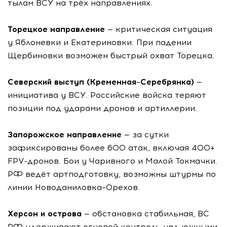
тылам ВСУ на трёх направлениях.
Торецкое направление
— критическая ситуация
у Яблоневки и Екатериновки. При падении
Щербиновки возможен быстрый охват Торецка.
Северский выступ (Кременная–Серебрянка)
—
инициатива у ВСУ. Российские войска теряют
позиции под ударами дронов и артиллерии.
Запорожское направление
— за сутки
зафиксированы более 600 атак, включая 400+
FPV-дронов. Бои у Чаривного и Малой Токмачки.
РФ ведёт артподготовку, возможны штурмы по
линии Новоданиловка–Орехов.
Херсон и острова
— обстановка стабильная, ВС
РФ удерживают огневой контроль над южными