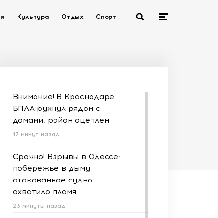
ия
Культура
Отдых
Спорт
Внимание! В Краснодаре
БПЛА рухнул рядом с
домами: район оцеплен
17 минут назад
Срочно! Взрывы в Одессе:
побережье в дыму,
атакованное судно
охватило пламя
23 минуты назад