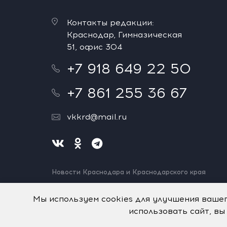
Контакты редакции:
Краснодар, Гимназическая
51, офис 304
+7 918 649 22 50
+7 861 255 36 67
vkkrd@mail.ru
Новости Краснодара и Краснодарского края
Нашли ошибку? Выделите и нажмите Ctrl+Enter.
Спасибо!
Мы используем cookies для улучшения ваше
использовать сайт, вы