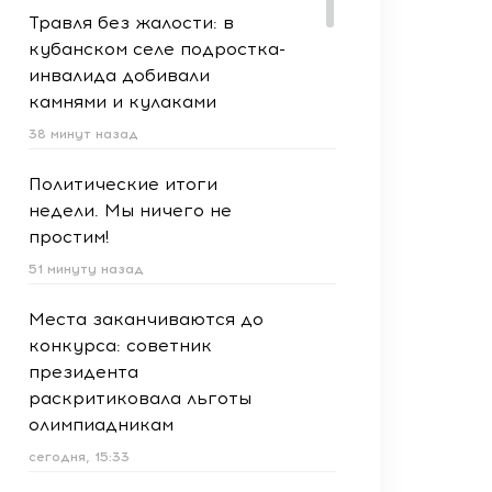
Травля без жалости: в
кубанском селе подростка-
инвалида добивали
камнями и кулаками
38 минут назад
Политические итоги
недели. Мы ничего не
простим!
51 минуту назад
Места заканчиваются до
конкурса: советник
президента
раскритиковала льготы
олимпиадникам
сегодня, 15:33