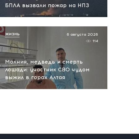
БПЛА вызвали пожар на НПЗ
финансировать Киев и
препятствовать
переговорам
сегодня, 11:27
ЖИЗНЬ
6 августа 2026
114
Молния, медведь и смерть
лошади: участник СВО чудом
выжил в горах Алтая