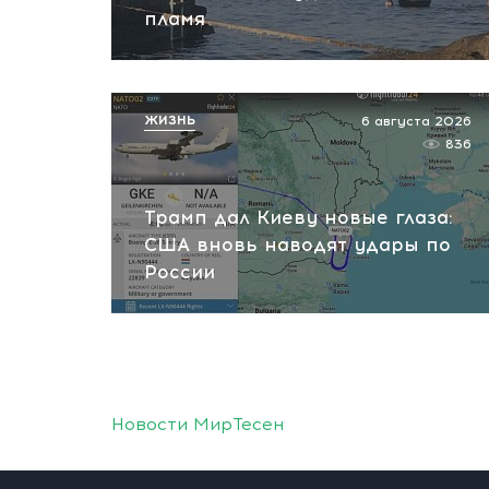
пламя
ЖИЗНЬ
6 августа 2026
836
Трамп дал Киеву новые глаза:
США вновь наводят удары по
России
Новости МирТесен