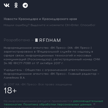
Новости Краснодара и Краснодарского края
Нашли ошибку? Выделите и нажмите Ctrl+Enter. Спасибо!
Разработано —
Информационное агентство «ВК Пресс»
(ИА «ВК Пресс»)
зарегистрировано
в Федеральной службе по надзору
в
сфере связи, информационных
технологий и массовых
коммуникаций
(Роскомнадзор),
регистрационный номер СМИ:
Эл № ФС77-71381
от 17 октября 2017 г.
Учредитель - Общество с ограниченной
ответственностью
Информационное
агентство «ВК Пресс».
Главный редактор —
Ламейкин В.А.
@ 2017 ИА «ВК Пресс»
Все права защищены
18+
На информационном ресурсе применяются
рекомендательные
технологии
.
Политика обработки персональных данных
.
©
Авторское право на систему визуализации содержимого