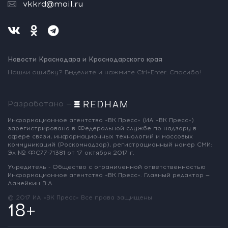
vkkrd@mail.ru
Новости Краснодара и Краснодарского края
Нашли ошибку? Выделите и нажмите Ctrl+Enter. Спасибо!
Разработано —
Информационное агентство «ВК Пресс»
(ИА «ВК Пресс»)
зарегистрировано
в Федеральной службе по надзору
в
сфере связи, информационных
технологий и массовых
коммуникаций
(Роскомнадзор),
регистрационный номер СМИ:
Эл № ФС77-71381
от 17 октября 2017 г.
Учредитель - Общество с ограниченной
ответственностью
Информационное
агентство «ВК Пресс».
Главный редактор —
Ламейкин В.А.
@ 2017 ИА «ВК Пресс»
Все права защищены
18+