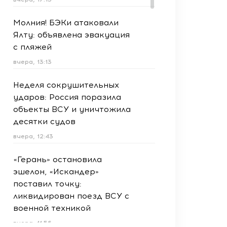
Молния! БЭКи атаковали
Ялту: объявлена эвакуация
с пляжей
вчера, 13:13
Неделя сокрушительных
ударов: Россия поразила
объекты ВСУ и уничтожила
десятки судов
вчера, 12:43
«Герань» остановила
эшелон, «Искандер»
поставил точку:
ликвидирован поезд ВСУ с
военной техникой
вчера, 11:56