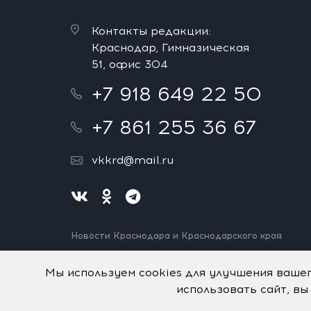
Контакты редакции:
Краснодар, Гимназическая
51, офис 304
+7 918 649 22 50
+7 861 255 36 67
vkkrd@mail.ru
Новости Краснодара и Краснодарского края
Нашли ошибку? Выделите и нажмите Ctrl+Enter.
Спасибо!
Мы используем cookies для улучшения ваше
использовать сайт, вы