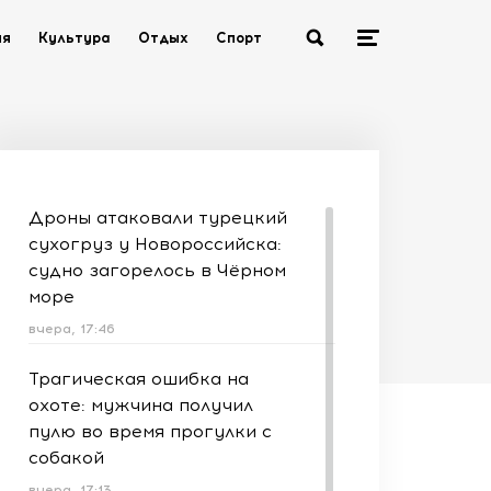
ия
Культура
Отдых
Спорт
Дроны атаковали турецкий
сухогруз у Новороссийска:
судно загорелось в Чёрном
море
вчера, 17:46
Трагическая ошибка на
охоте: мужчина получил
пулю во время прогулки с
собакой
вчера, 17:13