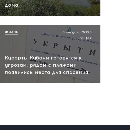
вчера, 10:13
дома
НАТО планирует и
руководит терактами в
России! Сенсационное
ЖИЗНЬ
6 августа 2026
заявление хакеров
147
вчера, 10:07
Курорты Кубани готовятся к
угрозам: рядом с пляжами
появились места для спасения