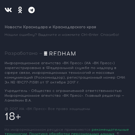
Новости Краснодара и Краснодарского края
Нашли ошибку? Выделите и нажмите Ctrl+Enter. Спасибо!
Разработано —
Информационное агентство «ВК Пресс»
(ИА «ВК Пресс»)
зарегистрировано
в Федеральной службе по надзору
в
сфере связи, информационных
технологий и массовых
коммуникаций
(Роскомнадзор),
регистрационный номер СМИ:
Эл № ФС77-71381
от 17 октября 2017 г.
Учредитель - Общество с ограниченной
ответственностью
Информационное
агентство «ВК Пресс».
Главный редактор —
Ламейкин В.А.
@ 2017 ИА «ВК Пресс»
Все права защищены
18+
На информационном ресурсе применяются
рекомендательные
технологии
.
Политика обработки персональных данных
.
©