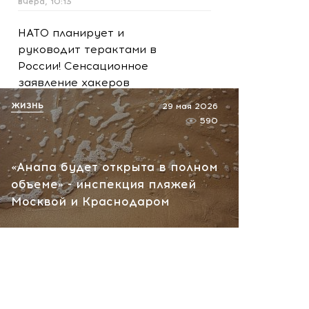
вчера, 10:13
НАТО планирует и
руководит терактами в
России! Сенсационное
заявление хакеров
вчера, 10:07
ЖИЗНЬ
29 мая 2026
590
«Анапа будет открыта в полном
объеме» - инспекция пляжей
Москвой и Краснодаром