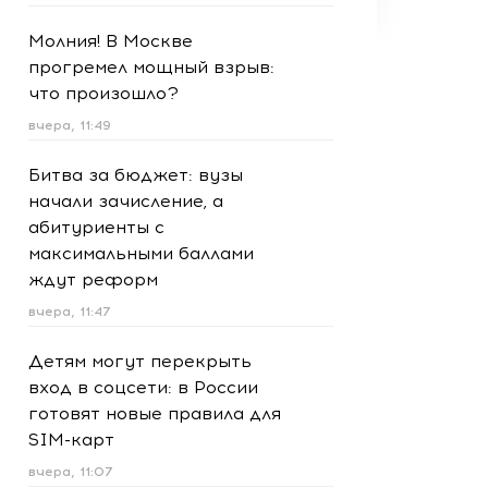
Молния! В Москве
прогремел мощный взрыв:
что произошло?
вчера, 11:49
Битва за бюджет: вузы
начали зачисление, а
абитуриенты с
максимальными баллами
ждут реформ
вчера, 11:47
Детям могут перекрыть
вход в соцсети: в России
готовят новые правила для
SIM-карт
вчера, 11:07