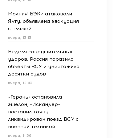
Молния! БЭКи атаковали
Ялту: объявлена эвакуация
с пляжей
вчера, 13:13
Неделя сокрушительных
ударов: Россия поразила
объекты ВСУ и уничтожила
десятки судов
вчера, 12:43
«Герань» остановила
эшелон, «Искандер»
поставил точку:
ликвидирован поезд ВСУ с
военной техникой
вчера, 11:56