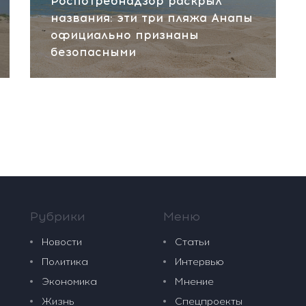
Роспотребнадзор раскрыл
названия: эти три пляжа Анапы
официально признаны
безопасными
Рубрики
Меню
Новости
Статьи
Политика
Интервью
Экономика
Мнение
Жизнь
Спецпроекты