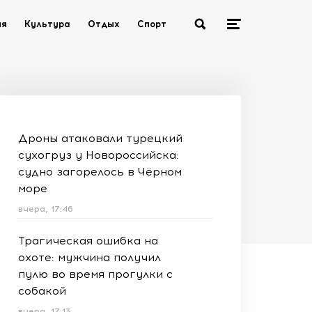
ия
Культура
Отдых
Спорт
Дроны атаковали турецкий
сухогруз у Новороссийска:
судно загорелось в Чёрном
море
вчера, 17:46
Трагическая ошибка на
охоте: мужчина получил
пулю во время прогулки с
собакой
вчера, 17:13