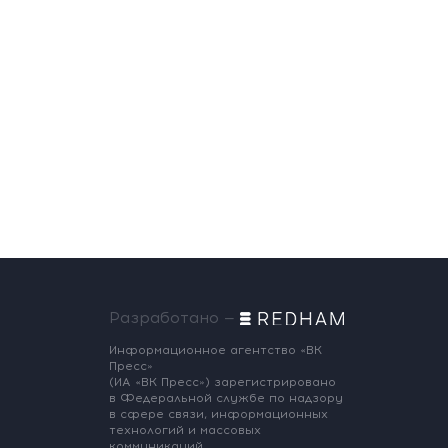
Разработано —
Информационное агентство «ВК
Пресс»
(ИА «ВК Пресс») зарегистрировано
в Федеральной службе по надзору
в сфере связи, информационных
технологий и массовых
коммуникаций