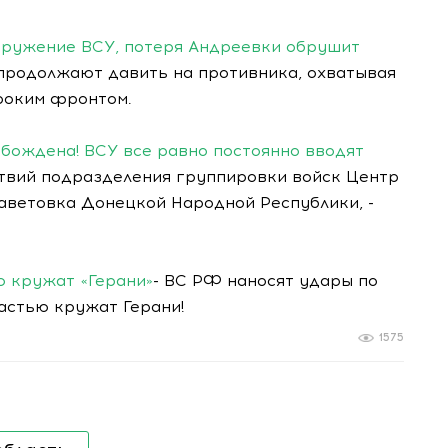
окружение ВСУ, потеря Андреевки обрушит
продолжают давить на противника, охватывая
роким фронтом.
бождена! ВСУ все равно постоянно вводят
ствий подразделения группировки войск Центр
аветовка Донецкой Народной Республики, -
ю кружат «Герани»
- ВС РФ наносят удары по
ластью кружат Герани!
1575