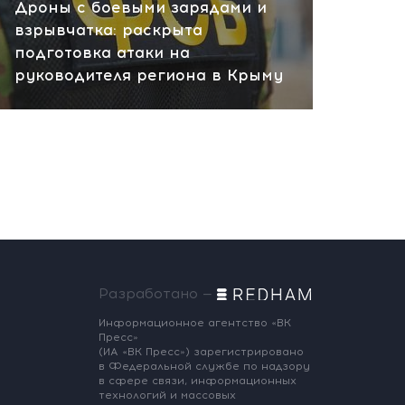
Дроны с боевыми зарядами и
взрывчатка: раскрыта
подготовка атаки на
руководителя региона в Крыму
Разработано —
Информационное агентство «ВК
Пресс»
(ИА «ВК Пресс») зарегистрировано
в Федеральной службе по надзору
в сфере связи, информационных
технологий и массовых