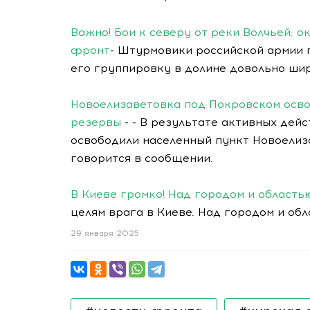
Важно! Бои к северу от реки Волчьей: 
фронт
- Штурмовики российской армии 
его группировку в долине довольно ши
Новоелизаветовка под Покровском осво
резервы
- - В результате активных дей
освободили населенный пункт Новоелиз
говорится в сообщении.
В Киеве громко! Над городом и область
целям врага в Киеве. Над городом и об
29 января 2025