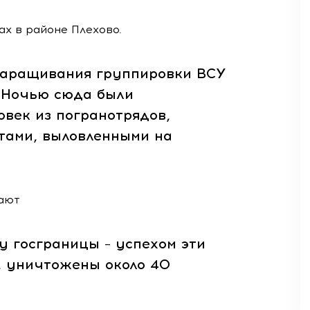
х в районе Плехово.
наращивания группировки ВСУ
 Ночью сюда были
век из погранотрядов,
тами, выловленными на
ают
у госграницы – успехом эти
, уничтожены около 40