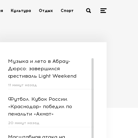
ия
Культура
Отдых
Спорт
Музыка и лето в Абрау-
Дюрсо: завершился
фестиваль Light Weekend
11 минут назад
Футбол. Кубок России.
«Краснодар» победил по
пенальти «Ахмат»
20 минут назад
Масштабная атака на