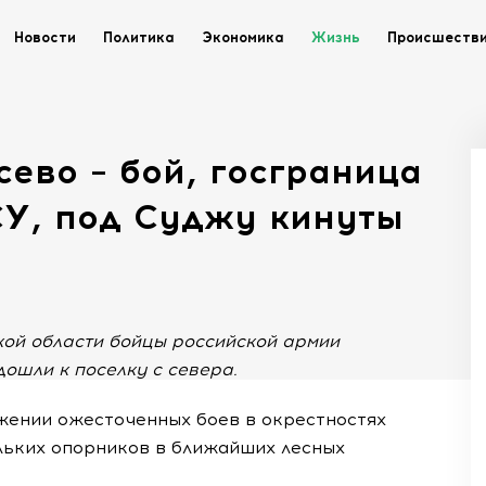
Новости
Политика
Экономика
Жизнь
Происшеств
сево – бой, госграница
СУ, под Суджу кинуты
ской области бойцы российской армии
ошли к поселку с севера.
жении ожесточенных боев в окрестностях
льких опорников в ближайших лесных