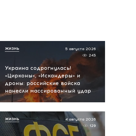
правила приема
олимпиадников в вузы
сегодня, 09:47
ЖИЗНЬ
5 августа 2026
243
Украина содрогнулась!
«Цирконы», «Искандеры» и
дроны: российские войска
нанесли массированный удар
ЖИЗНЬ
4 августа 2026
129