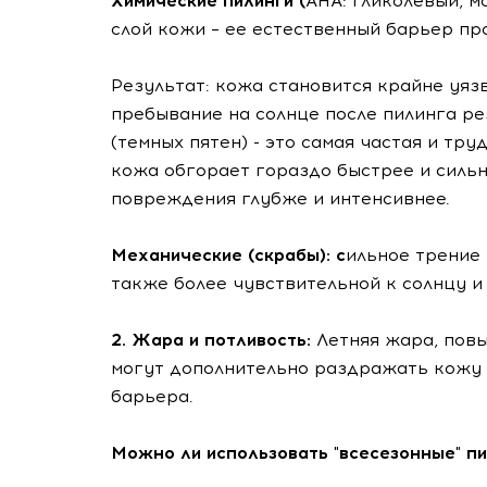
Химические пилинги (
AHA: гликолевый, м
слой кожи – ее естественный барьер пр
Результат: кожа становится крайне уя
пребывание на солнце после пилинга р
(темных пятен) - это самая частая и тр
кожа обгорает гораздо быстрее и сильн
повреждения глубже и интенсивнее.
Механические (скрабы): с
ильное трение
также более чувствительной к солнцу 
2. Жара и потливость:
Летняя жара, пов
могут дополнительно раздражать кожу 
барьера.
Можно ли использовать "всесезонные" пи