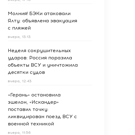
Молния! БЭКи атаковали
Ялту: объявлена эвакуация
с пляжей
вчера, 13:13
Неделя сокрушительных
ударов: Россия поразила
объекты ВСУ и уничтожила
десятки судов
вчера, 12:43
«Герань» остановила
эшелон, «Искандер»
поставил точку:
ликвидирован поезд ВСУ с
военной техникой
вчера, 11:56