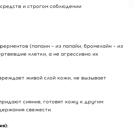
 средств и строгом соблюдении
ферментов (папаин – из папайи, бромелайн – из
ертвевшие клетки, а не агрессивно их
овреждает живой слой кожи, не вызывает
придают сияние, готовят кожу к другим
держания свежести.
ия):