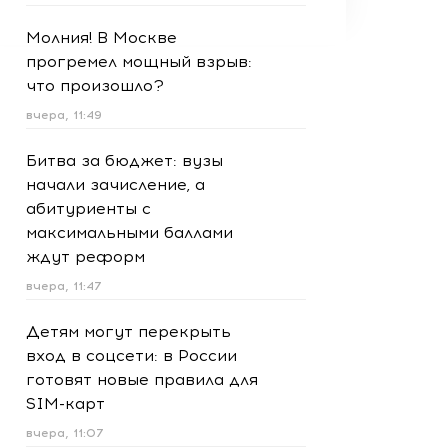
Молния! В Москве
прогремел мощный взрыв:
что произошло?
вчера, 11:49
Битва за бюджет: вузы
начали зачисление, а
абитуриенты с
максимальными баллами
ждут реформ
вчера, 11:47
Детям могут перекрыть
вход в соцсети: в России
готовят новые правила для
SIM-карт
вчера, 11:07