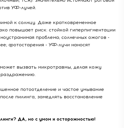
олочный; TCA): значительно истончают роговой
отив УФ-лучей.
звимой к солнцу. Даже кратковременное
езко повышает риск: стойкой гиперпигментации
удноустранимая проблема; солнечных ожогов -
ее; фотостарения - УФ-лучи наносят
 может вызвать микротравмы, делая кожу
и раздражению.
ышенное потоотделение и частое умывание
после пилинга, замедлять восстановление
линги? ДА, но с умом и осторожностью!