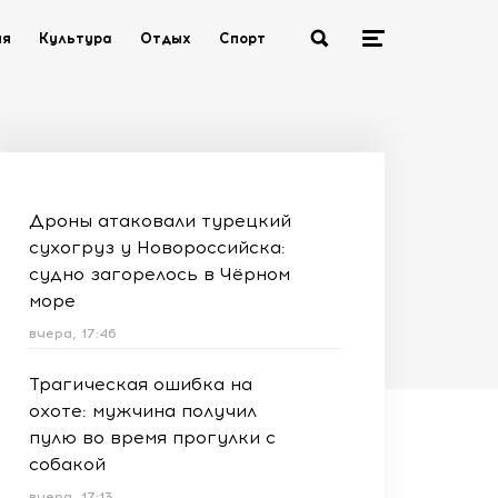
ия
Культура
Отдых
Спорт
Дроны атаковали турецкий
сухогруз у Новороссийска:
судно загорелось в Чёрном
море
вчера, 17:46
Трагическая ошибка на
охоте: мужчина получил
пулю во время прогулки с
собакой
вчера, 17:13