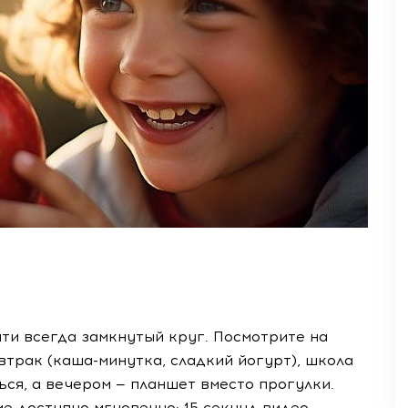
чти всегда замкнутый круг. Посмотрите на
втрак (каша-минутка, сладкий йогурт), школа
ься, а вечером — планшет вместо прогулки.
е доступно мгновенно: 15 секунд видео —