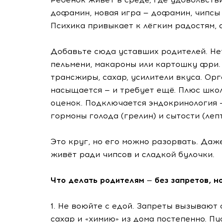
дофамин, новая игра — дофамин, чипсы 
Психика привыкает к лёгким радостям, 
Добавьте сюда уставших родителей. Не
пельмени, макароны или картошку фри. 
трансжиры, сахар, усилители вкуса. Ор
насыщается — и требует ещё. Плюс школ
оценок. Подключается эндокринология —
гормоны голода (грелин) и сытости (леп
Это круг, но его можно разорвать. Даж
живёт ради чипсов и сладкой булочки.
Что делать родителям — без запретов, но
1. Не воюйте с едой. Запреты вызывают
сахар и «химию» из дома постепенно. Пу