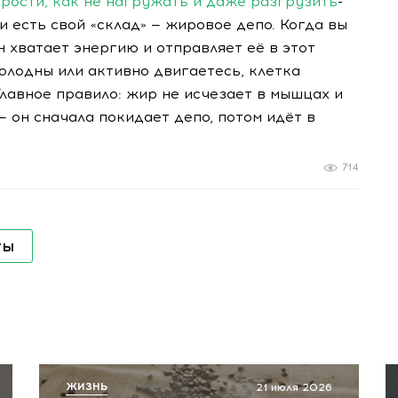
трости, как не нагружать и даже разгрузить
-
 есть свой «склад» — жировое депо. Когда вы
 хватает энергию и отправляет её в этот
голодны или активно двигаетесь, клетка
Главное правило: жир не исчезает в мышцах и
 он сначала покидает депо, потом идёт в
714
ты
ЖИЗНЬ
21 июля 2026