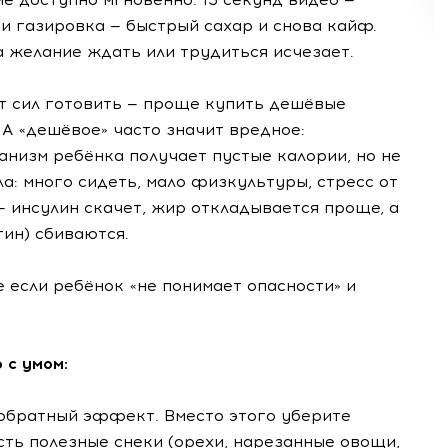
и газировка — быстрый сахар и снова кайф.
а желание ждать или трудиться исчезает.
т сил готовить — проще купить дешёвые
А «дешёвое» часто значит вредное:
ганизм ребёнка получает пустые калории, но не
а: много сидеть, мало физкультуры, стресс от
 инсулин скачет, жир откладывается проще, а
тин) сбиваются.
е если ребёнок «не понимает опасности» и
 с умом:
 обратный эффект. Вместо этого уберите
сть полезные снеки (орехи, нарезанные овощи,