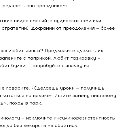
— редкость «по праздникам».
откие видео сменяйте аудиосказками или
, стратегии). Дофамин от преодоления — более
ёнок любит чипсы? Предложите сделать их
запеките с паприкой. Любит газировку —
юбит булки — попробуйте выпечку из
 Не говорите: «Сделаешь уроки — получишь
м кататься на велике». Ищите замену пищевому
ьм, поход в парк.
ринологу — исключите инсулинорезистентность
огда без лекарств не обойтись.