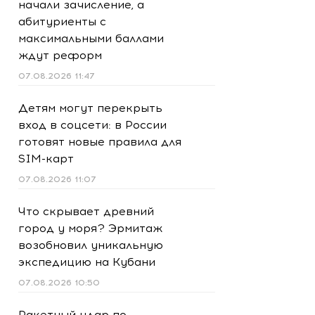
начали зачисление, а
абитуриенты с
максимальными баллами
ждут реформ
07.08.2026 11:47
Детям могут перекрыть
вход в соцсети: в России
готовят новые правила для
SIM-карт
07.08.2026 11:07
Что скрывает древний
город у моря? Эрмитаж
возобновил уникальную
экспедицию на Кубани
07.08.2026 10:50
Ракетный удар по