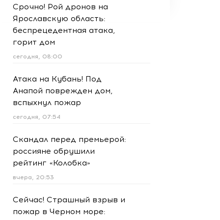
Срочно! Рой дронов на
Ярославскую область:
беспрецедентная атака,
горит дом
сегодня, 08:00
Атака на Кубань! Под
Анапой поврежден дом,
вспыхнул пожар
сегодня, 07:54
Скандал перед премьерой:
россияне обрушили
рейтинг «Колобка»
вчера, 20:53
Сейчас! Страшный взрыв и
пожар в Черном море: