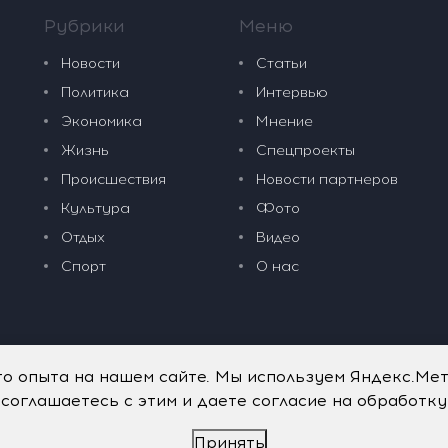
Рубрики
Меню
Новости
Статьи
Политика
Интервью
Экономика
Мнение
Жизнь
Спецпроекты
Происшествия
Новости партнеров
Культура
Фото
Отдых
Видео
Спорт
О нас
го опыта на нашем сайте. Мы используем Яндекс.Ме
 соглашаетесь с этим и даете согласие на обработк
Принять
дательные технологии
.
Политика обработки персональных данных
.