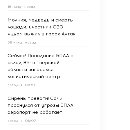
16 минут назад
Молния, медведь и смерть
лошади: участник СВО
чудом выжил в горах Алтая
59 минут назад
Сейчас! Попадание БПЛА в
склад ВБ: в Тверской
области загорелся
логистический центр
сегодня, 08:51
Сирены тревоги! Сочи
проснулся от угрозы БПЛА:
аэропорт не работает
сегодня, 08:07