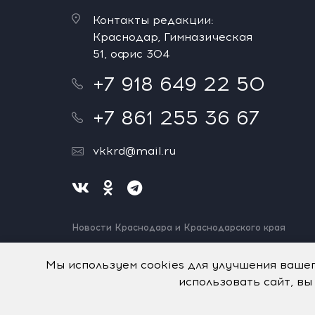
Контакты редакции:
Краснодар, Гимназическая
51, офис 304
+7 918 649 22 50
+7 861 255 36 67
vkkrd@mail.ru
Новости Краснодара и Краснодарского края
Нашли ошибку? Выделите и нажмите Ctrl+Enter.
Спасибо!
Мы используем cookies для улучшения ваше
использовать сайт, вы
На информационном ресурсе применяются
рекомен