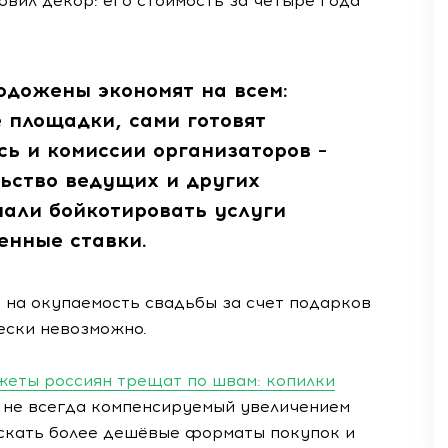
овил декор: его стоимость за четыре года
одожены экономят на всем:
площадки, сами готовят
сь и комиссии организаторов –
льство ведущих и других
чали бойкотировать услуги
енные ставки.
 на окупаемость свадьбы за счет подарков
ески невозможно.
джеты россиян трещат по швам: копилки
 не всегда компенсируемый увеличением
искать более дешёвые форматы покупок и