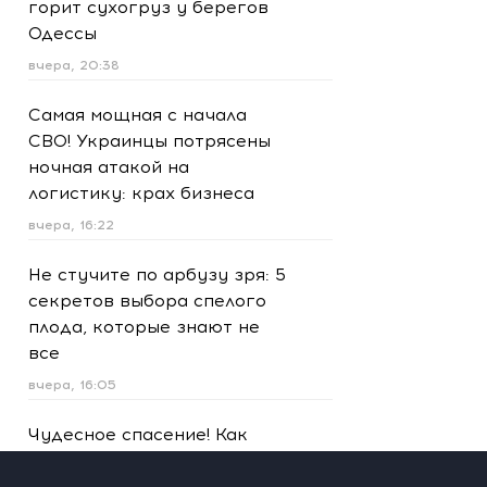
горит сухогруз у берегов
Одессы
вчера, 20:38
Самая мощная с начала
СВО! Украинцы потрясены
ночная атакой на
логистику: крах бизнеса
вчера, 16:22
Не стучите по арбузу зря: 5
секретов выбора спелого
плода, которые знают не
все
вчера, 16:05
Чудесное спасение! Как
выживали пилоты
исчезнувшего самолета в