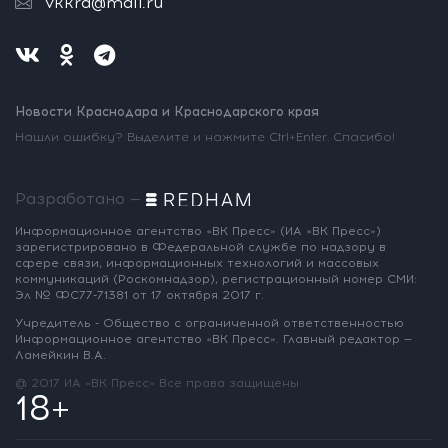
vkkrd@mail.ru
Новости Краснодара и Краснодарского края
Нашли ошибку? Выделите и нажмите Ctrl+Enter. Спасибо!
Разработано —
Информационное агентство «ВК Пресс»
(ИА «ВК Пресс»)
зарегистрировано
в Федеральной службе по надзору
в
сфере связи, информационных
технологий и массовых
коммуникаций
(Роскомнадзор),
регистрационный номер СМИ:
Эл № ФС77-71381
от 17 октября 2017 г.
Учредитель - Общество с ограниченной
ответственностью
Информационное
агентство «ВК Пресс».
Главный редактор —
Ламейкин В.А.
@ 2017 ИА «ВК Пресс»
Все права защищены
18+