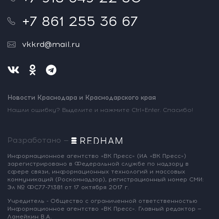
+7 861 255 36 67
vkkrd@mail.ru
Новости Краснодара и Краснодарского края
Нашли ошибку? Выделите и нажмите Ctrl+Enter. Спасибо!
Разработано —
Информационное агентство «ВК Пресс»
(ИА «ВК Пресс»)
зарегистрировано
в Федеральной службе по надзору
в
сфере связи, информационных
технологий и массовых
коммуникаций
(Роскомнадзор),
регистрационный номер СМИ:
Эл № ФС77-71381
от 17 октября 2017 г.
Учредитель - Общество с ограниченной
ответственностью
Информационное
агентство «ВК Пресс».
Главный редактор —
Ламейкин В.А.