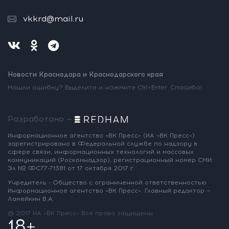
vkkrd@mail.ru
Новости Краснодара и Краснодарского края
Нашли ошибку? Выделите и нажмите Ctrl+Enter. Спасибо!
Разработано —
Информационное агентство «ВК Пресс»
(ИА «ВК Пресс»)
зарегистрировано
в Федеральной службе по надзору
в
сфере связи, информационных
технологий и массовых
коммуникаций
(Роскомнадзор),
регистрационный номер СМИ:
Эл № ФС77-71381
от 17 октября 2017 г.
Учредитель - Общество с ограниченной
ответственностью
Информационное
агентство «ВК Пресс».
Главный редактор —
Ламейкин В.А.
@ 2017 ИА «ВК Пресс»
Все права защищены
18+