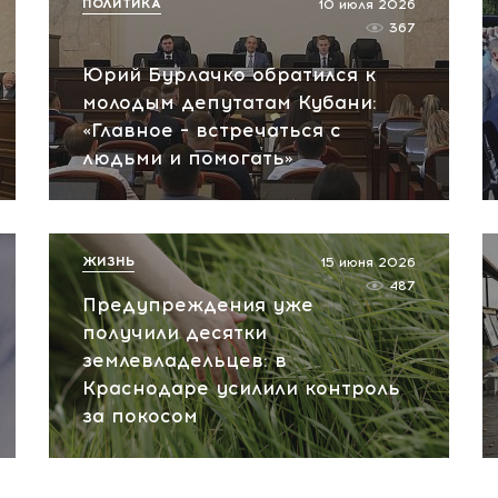
ПОЛИТИКА
10 июля 2026
367
Юрий Бурлачко обратился к
молодым депутатам Кубани:
«Главное – встречаться с
людьми и помогать»
ЖИЗНЬ
15 июня 2026
487
Предупреждения уже
получили десятки
землевладельцев: в
Краснодаре усилили контроль
за покосом