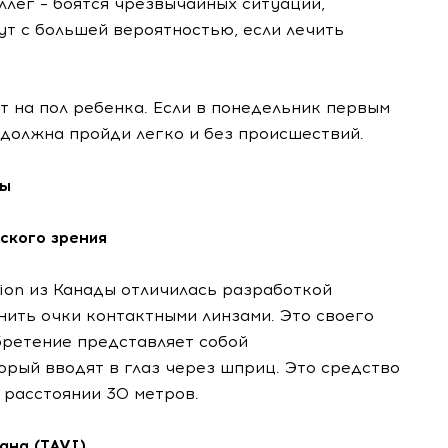
ллег – боятся чрезвычайных ситуаций,
ут с большей вероятностью, если лечить
 на пол ребенка. Если в понедельник первым
 должна пройди легко и без происшествий.
ны
ского зрения
tion из Канады отличилась разработкой
енить очки контактными линзами. Это своего
бретение представляет собой
орый вводят в глаз через шприц. Это средство
 расстоянии 30 метров.
ана (TAVI)