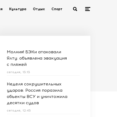
ия
Культура
Отдых
Спорт
Молния! БЭКи атаковали
Ялту: объявлена эвакуация
с пляжей
сегодня, 13:13
Неделя сокрушительных
ударов: Россия поразила
объекты ВСУ и уничтожила
десятки судов
сегодня, 12:43