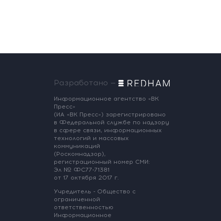
Разработано —
Информационное агентство «ВК
Пресс»
(ИА «ВК Пресс») зарегистрировано
в Федеральной службе по надзору
в сфере связи, информационных
технологий и массовых
коммуникаций
(Роскомнадзор),
регистрационный номер СМИ:
Эл № ФС77-71381
от 17 октября 2017 г.
Учредитель - Общество с
ограниченной
ответственностью
Информационное