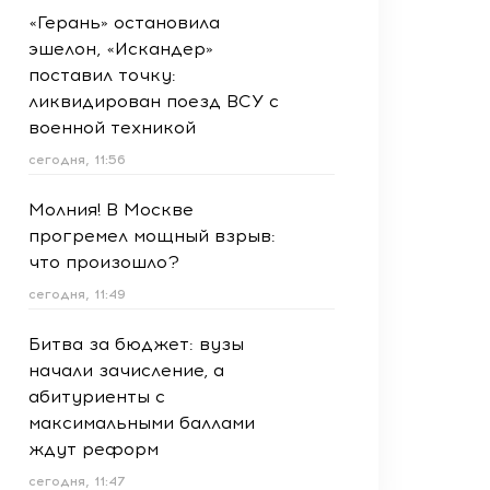
«Герань» остановила
эшелон, «Искандер»
поставил точку:
ликвидирован поезд ВСУ с
военной техникой
сегодня, 11:56
Молния! В Москве
прогремел мощный взрыв:
что произошло?
сегодня, 11:49
Битва за бюджет: вузы
начали зачисление, а
абитуриенты с
максимальными баллами
ждут реформ
сегодня, 11:47