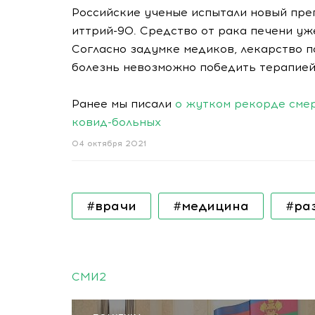
Российские ученые испытали новый пре
иттрий-90. Средство от рака печени у
Согласно задумке медиков, лекарство 
болезнь невозможно победить терапией
Ранее мы писали
о ж
утком рекорде смер
ковид-больных
04 октября 2021
#врачи
#медицина
#ра
СМИ2