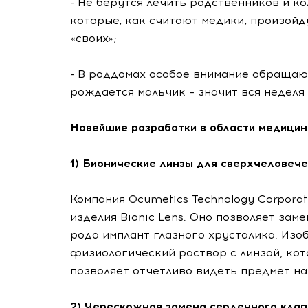
- Не берутся лечить родственников и ко
которые, как считают медики, произойд
«своих»;
- В роддомах особое внимание обращают
рождается мальчик – значит вся неделя
Новейшие разработки в области медици
1) Бионические линзы для сверхчеловече
Компания Ocumetics Technology Corpora
изделия Bionic Lens. Оно позволяет зам
рода имплант глазного хрусталика. Изо
физиологический раствор с линзой, кот
позволяет отчетливо видеть предмет на
2) Черескожная замена сердечного клап