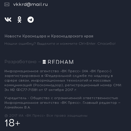
vkkrd@mail.ru
Новости Краснодара и Краснодарского края
Нашли ошибку? Выделите и нажмите Ctrl+Enter. Спасибо!
Разработано —
Информационное агентство «ВК Пресс»
(ИА «ВК Пресс»)
зарегистрировано
в Федеральной службе по надзору
в
сфере связи, информационных
технологий и массовых
коммуникаций
(Роскомнадзор),
регистрационный номер СМИ:
Эл № ФС77-71381
от 17 октября 2017 г.
Учредитель - Общество с ограниченной
ответственностью
Информационное
агентство «ВК Пресс».
Главный редактор —
Ламейкин В.А.
@ 2017 ИА «ВК Пресс»
Все права защищены
18+