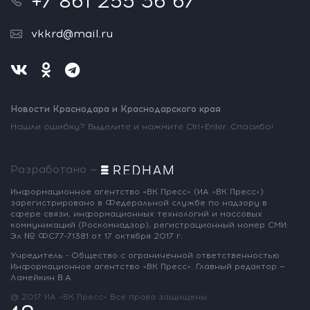
+7 861 255 36 67
vkkrd@mail.ru
Новости Краснодара и Краснодарского края
Нашли ошибку? Выделите и нажмите Ctrl+Enter. Спасибо!
Разработано —
Информационное агентство «ВК Пресс»
(ИА «ВК Пресс»)
зарегистрировано
в Федеральной службе по надзору
в
сфере связи, информационных
технологий и массовых
коммуникаций
(Роскомнадзор),
регистрационный номер СМИ:
Эл № ФС77-71381
от 17 октября 2017 г.
Учредитель - Общество с ограниченной
ответственностью
Информационное
агентство «ВК Пресс».
Главный редактор —
Ламейкин В.А.
@ 2017 ИА «ВК Пресс»
Все права защищены