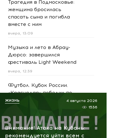
Трагедия в Подмосковье:
женщина бросилась
спасать сына и погибла
вместе с ним
вчера, 13:09
Музыка и лето в Абрау-
Дюрсо: завершился
фестиваль Light Weekend
вчера, 12:39
Футбол. Кубок России.
«Краснодар» победил по
пенальти «Ахмат»
ЖИЗНЬ
4 августа 2026
1536
вчера, 12:30
Масштабная атака на
Внимание! Атака на Кубань:
Ярославскую область!
рекомендуется уйти всем с
Обломки БПЛА вызвали