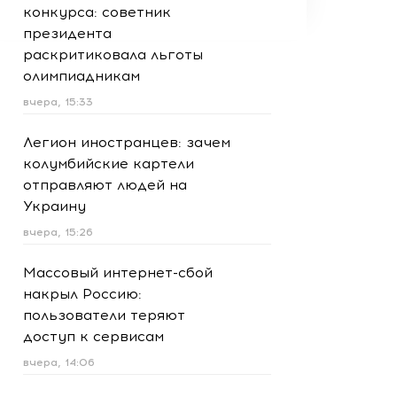
конкурса: советник
президента
раскритиковала льготы
олимпиадникам
вчера, 15:33
Легион иностранцев: зачем
колумбийские картели
отправляют людей на
Украину
вчера, 15:26
Массовый интернет-сбой
накрыл Россию:
пользователи теряют
доступ к сервисам
вчера, 14:06