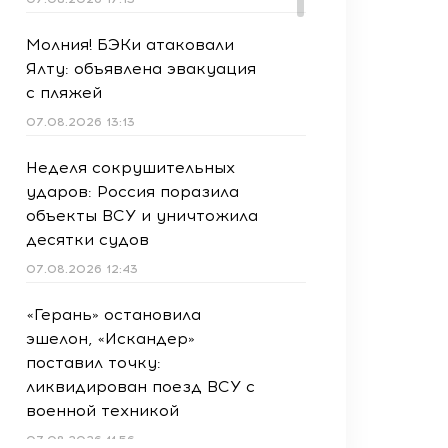
Молния! БЭКи атаковали
Ялту: объявлена эвакуация
с пляжей
07.08.2026 13:13
Неделя сокрушительных
ударов: Россия поразила
объекты ВСУ и уничтожила
десятки судов
07.08.2026 12:43
«Герань» остановила
эшелон, «Искандер»
поставил точку:
ликвидирован поезд ВСУ с
военной техникой
07.08.2026 11:56