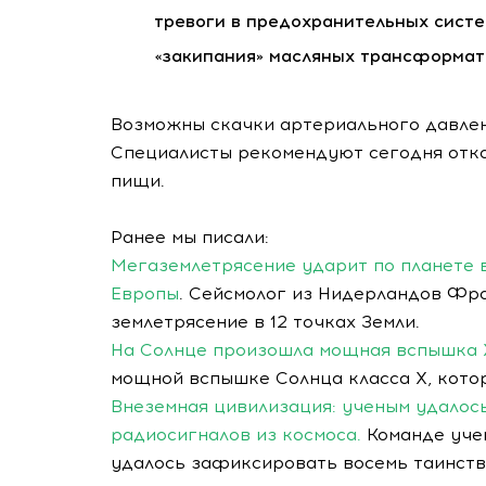
тревоги в предохранительных сист
«закипания» масляных трансформат
Возможны скачки артериального давлен
Специалисты рекомендуют сегодня отка
пищи.
Ранее мы писали:
Мегаземлетрясение ударит по планете в
Европы
. Сейсмолог из Нидерландов Фр
землетрясение в 12 точках Земли.
На Солнце произошла мощная вспышка X
мощной вспышке Солнца класса X, котор
Внеземная цивилизация: ученым удалос
радиосигналов из космоса.
Команде учен
удалось зафиксировать восемь таинств