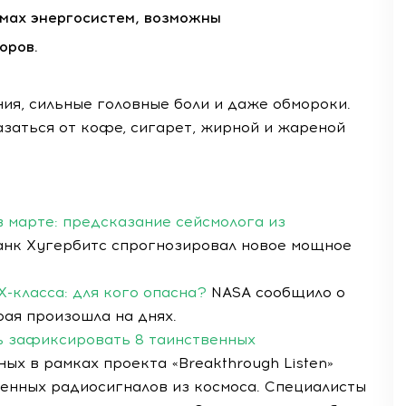
емах энергосистем, возможны
оров.
ия, сильные головные боли и даже обмороки.
заться от кофе, сигарет, жирной и жареной
 марте: предсказание сейсмолога из
анк Хугербитс спрогнозировал новое мощное
-класса: для кого опасна?
NASA сообщило о
ая произошла на днях.
ь зафиксировать 8 таинственных
ых в рамках проекта «Breakthrough Listen»
енных радиосигналов из космоса. Специалисты