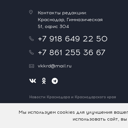
Контакты редакции:
Краснодар, Гимназическая
51, офис 304
+7 918 649 22 50
+7 861 255 36 67
vkkrd@mail.ru
Новости Краснодара и Краснодарского края
Нашли ошибку? Выделите и нажмите Ctrl+Enter.
Спасибо!
Мы используем cookies для улучшения ваше
использовать сайт, вы