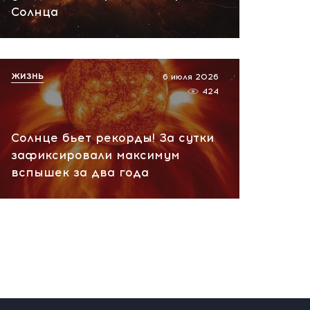
07.08.2026 10:13
Солнца
НАТО планирует и
руководит терактами в
России! Сенсационное
ЖИЗНЬ
6 июля 2026
заявление хакеров
424
07.08.2026 10:07
Солнце бьет рекорды! За сутки
зафиксировали максимум
вспышек за два года