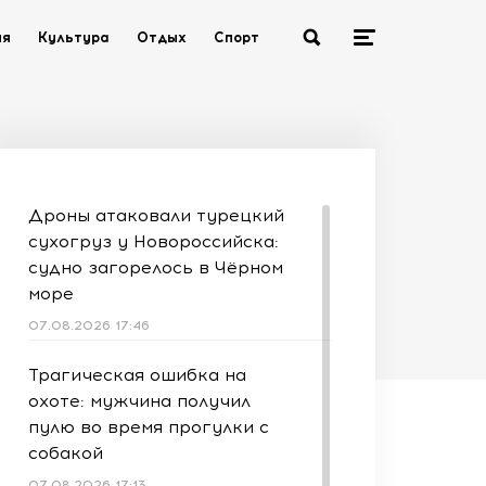
ия
Культура
Отдых
Спорт
Дроны атаковали турецкий
сухогруз у Новороссийска:
судно загорелось в Чёрном
море
07.08.2026 17:46
Трагическая ошибка на
охоте: мужчина получил
пулю во время прогулки с
собакой
07.08.2026 17:13