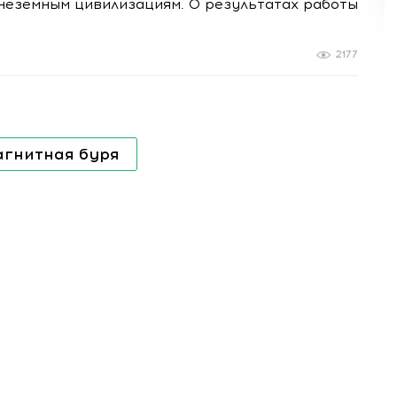
внеземным цивилизациям. О результатах работы
2177
агнитная буря