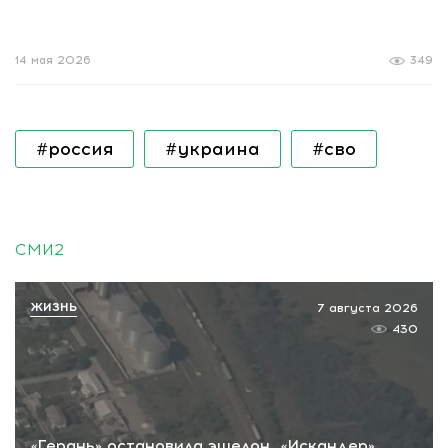
14 мая 2026
349
#россия
#украина
#сво
СМИ2
ЖИЗНЬ
7 августа 2026
430
«Герань» остановила эшелон, «Искандер»