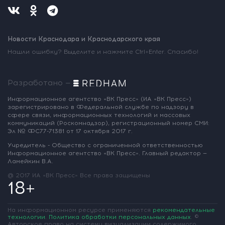
Новости Краснодара и Краснодарского края
Нашли ошибку? Выделите и нажмите Ctrl+Enter. Спасибо!
Разработано —
Информационное агентство «ВК Пресс»
(ИА «ВК Пресс»)
зарегистрировано
в Федеральной службе по надзору
в
сфере связи, информационных
технологий и массовых
коммуникаций
(Роскомнадзор),
регистрационный номер СМИ:
Эл № ФС77-71381
от 17 октября 2017 г.
Учредитель - Общество с ограниченной
ответственностью
Информационное
агентство «ВК Пресс».
Главный редактор —
Ламейкин В.А.
@ 2017 ИА «ВК Пресс»
Все права защищены
18+
На информационном ресурсе применяются
рекомендательные
технологии
.
Политика обработки персональных данных
.
©
Авторское право на систему визуализации содержимого