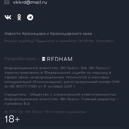
vkkrd@mail.ru
Новости Краснодара и Краснодарского края
Нашли ошибку? Выделите и нажмите Ctrl+Enter. Спасибо!
Разработано —
Информационное агентство «ВК Пресс»
(ИА «ВК Пресс»)
зарегистрировано
в Федеральной службе по надзору
в
сфере связи, информационных
технологий и массовых
коммуникаций
(Роскомнадзор),
регистрационный номер СМИ:
Эл № ФС77-71381
от 17 октября 2017 г.
Учредитель - Общество с ограниченной
ответственностью
Информационное
агентство «ВК Пресс».
Главный редактор —
Ламейкин В.А.
@ 2017 ИА «ВК Пресс»
Все права защищены
18+