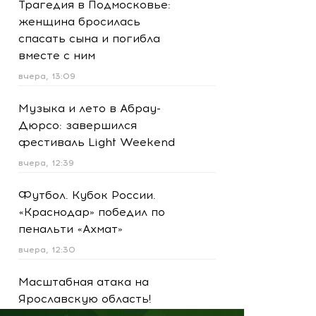
Трагедия в Подмосковье:
женщина бросилась
спасать сына и погибла
вместе с ним
вчера, 13:09
Музыка и лето в Абрау-
Дюрсо: завершился
фестиваль Light Weekend
вчера, 12:39
Футбол. Кубок России.
«Краснодар» победил по
пенальти «Ахмат»
вчера, 12:30
Масштабная атака на
Ярославскую область!
Обломки БПЛА вызвали