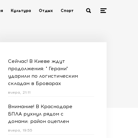
ия
Культура
Отдых
Спорт
Сейчас! В Киеве ждут
продолжения: " Герани"
ударили по логистическим
складам в Броварах
вчера, 21:11
Внимание! В Краснодаре
БПЛА рухнул рядом с
домами: район оцеплен
вчера, 19:55