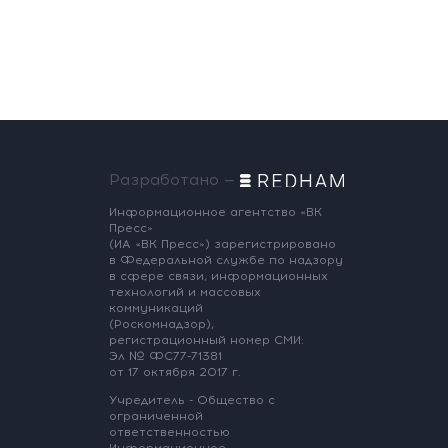
Разработано —
Информационное агентство «ВК
Пресс»
(ИА «ВК Пресс») зарегистрировано
в Федеральной службе по надзору
в сфере связи, информационных
технологий и массовых
коммуникаций
(Роскомнадзор),
регистрационный номер СМИ:
Эл № ФС77-71381
от 17 октября 2017 г.
Учредитель - Общество с
ограниченной
ответственностью