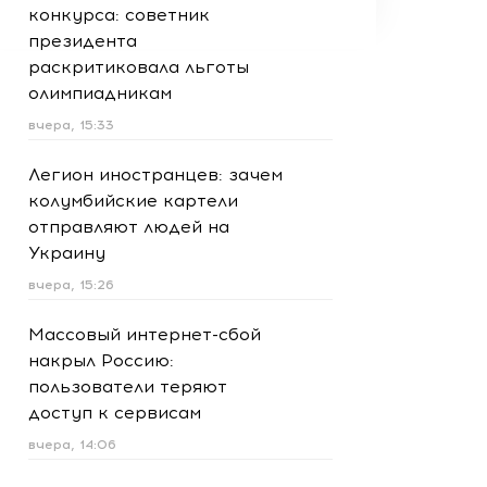
конкурса: советник
президента
раскритиковала льготы
олимпиадникам
вчера, 15:33
Легион иностранцев: зачем
колумбийские картели
отправляют людей на
Украину
вчера, 15:26
Массовый интернет-сбой
накрыл Россию:
пользователи теряют
доступ к сервисам
вчера, 14:06