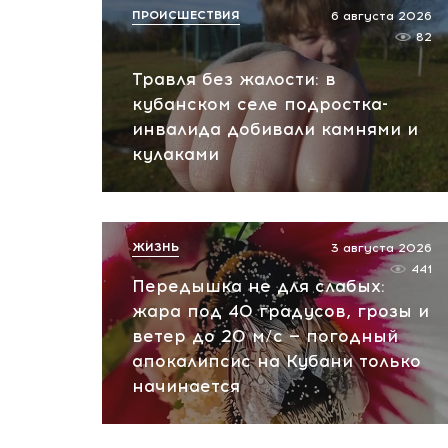
ПРОИСШЕСТВИЯ
6 августа 2026
82
Травля без жалости: в
кубанском селе подростка-
инвалида добивали камнями и
кулаками
ЖИЗНЬ
3 августа 2026
441
Передышка не для слабых:
жара под 40 градусов, грозы и
ветер до 20 м/с — погодный
апокалипсис на Кубани только
начинается