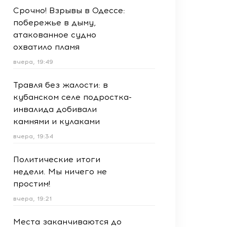
Срочно! Взрывы в Одессе:
побережье в дыму,
атакованное судно
охватило пламя
вчера, 19:49
Травля без жалости: в
кубанском селе подростка-
инвалида добивали
камнями и кулаками
вчера, 19:34
Политические итоги
недели. Мы ничего не
простим!
вчера, 19:21
Места заканчиваются до