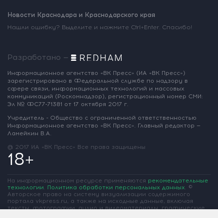
Новости Краснодара и Краснодарского края
Нашли ошибку? Выделите и нажмите Ctrl+Enter. Спасибо!
Разработано —
Информационное агентство «ВК Пресс»
(ИА «ВК Пресс»)
зарегистрировано
в Федеральной службе по надзору
в
сфере связи, информационных
технологий и массовых
коммуникаций
(Роскомнадзор),
регистрационный номер СМИ:
Эл № ФС77-71381
от 17 октября 2017 г.
Учредитель - Общество с ограниченной
ответственностью
Информационное
агентство «ВК Пресс».
Главный редактор —
Ламейкин В.А.
@ 2017 ИА «ВК Пресс»
Все права защищены
18+
На информационном ресурсе применяются
рекомендательные
технологии
.
Политика обработки персональных данных
.
©
Авторское право на систему визуализации содержимого
портала vkpress.ru, а также на исходные данные, включая
тексты, фотографии, аудио и видеоматериалы, графические
изображения, иные произведения и товарные знаки