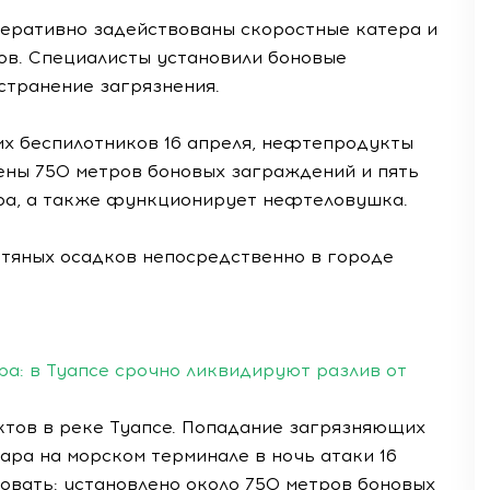
перативно задействованы скоростные катера и
в. Специалисты установили боновые
странение загрязнения.
их беспилотников 16 апреля, нефтепродукты
лены 750 метров боновых заграждений и пять
ра, а также функционирует нефтеловушка.
тяных осадков непосредственно в городе
ра: в Туапсе срочно ликвидируют разлив от
тов в реке Туапсе. Попадание загрязняющих
ра на морском терминале в ночь атаки 16
зовать: установлено около 750 метров боновых