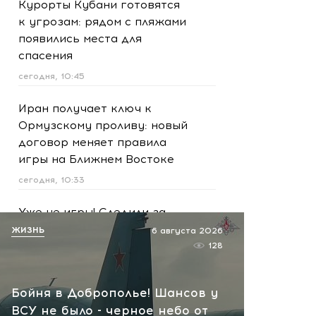
Курорты Кубани готовятся
к угрозам: рядом с пляжами
появились места для
спасения
сегодня, 10:45
Иран получает ключ к
Ормузскому проливу: новый
договор меняет правила
игры на Ближнем Востоке
сегодня, 10:33
Уже не игры! Следили за
военными и готовили
ЖИЗНЬ
6 августа 2026
взрыв: ФСБ раскрыла
128
опасный план подростков
сегодня, 10:09
Бойня в Доброполье! Шансов у
ВСУ не было - черное небо от
Трамп дал Киеву новые