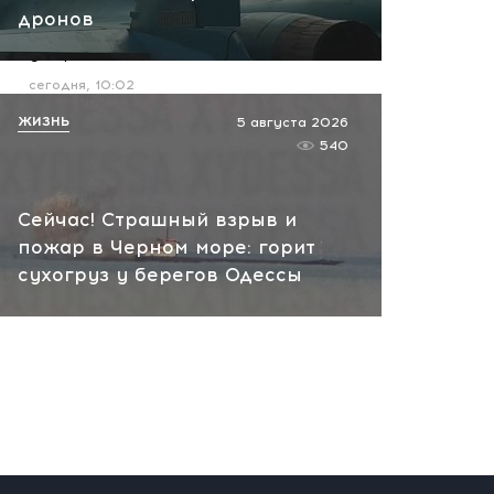
дронов
глаза: США вновь наводят
удары по России
сегодня, 10:02
ЖИЗНЬ
5 августа 2026
540
Сейчас! Страшный взрыв и
пожар в Черном море: горит
сухогруз у берегов Одессы