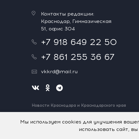
Контакты редакции:
Краснодар, Гимназическая
51, офис 304
+7 918 649 22 50
+7 861 255 36 67
vkkrd@mail.ru
Новости Краснодара и Краснодарского края
Нашли ошибку? Выделите и нажмите Ctrl+Enter.
Спасибо!
Мы используем cookies для улучшения ваше
использовать сайт, вы