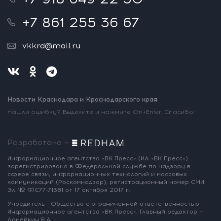
+7 861 255 36 67
vkkrd@mail.ru
Новости Краснодара и Краснодарского края
Нашли ошибку? Выделите и нажмите Ctrl+Enter. Спасибо!
Разработано —
Информационное агентство «ВК Пресс»
(ИА «ВК Пресс»)
зарегистрировано
в Федеральной службе по надзору
в
сфере связи, информационных
технологий и массовых
коммуникаций
(Роскомнадзор),
регистрационный номер СМИ:
Эл № ФС77-71381
от 17 октября 2017 г.
Учредитель - Общество с ограниченной
ответственностью
Информационное
агентство «ВК Пресс».
Главный редактор —
Ламейкин В.А.