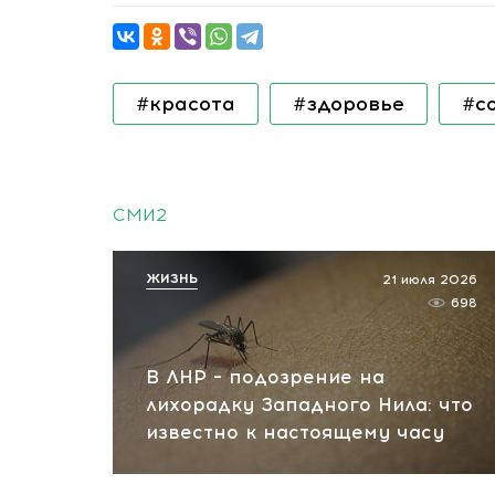
#красота
#здоровье
#с
СМИ2
ЖИЗНЬ
21 июля 2026
698
В ЛНР – подозрение на
лихорадку Западного Нила: что
известно к настоящему часу