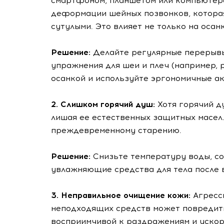
смартфоном, планшетом или компьютеро
деформации шейных позвонков, которая
сутулыми. Это влияет не только на осанк
Решение:
Делайте регулярные перерывы
упражнения для шеи и плеч (например, 
осанкой и используйте эргономичные а
2. Слишком горячий душ:
Хотя горячий д
лишая ее естественных защитных масел.
преждевременному старению.
Решение:
Снизьте температуру воды, с
увлажняющие средства для тела после 
3. Неправильное очищение кожи:
Агресс
неподходящих средств может повредить
восприимчивой к раздражениям и ускор