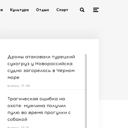
ия
Культура
Отдых
Спорт
Дроны атаковали турецкий
сухогруз у Новороссийска:
судно загорелось в Чёрном
море
вчера, 17:46
Трагическая ошибка на
охоте: мужчина получил
пулю во время прогулки с
собакой
вчера, 17:13