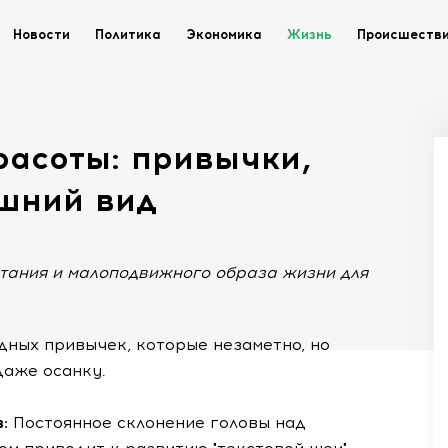
Новости
Политика
Экономика
Жизнь
Происшеств
расоты: привычки,
ешний вид
итания и малоподвижного образа жизни для
дных привычек, которые незаметно, но
даже осанку.
в:
Постоянное склонение головы над