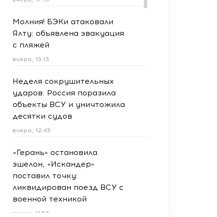
Молния! БЭКи атаковали
Ялту: объявлена эвакуация
с пляжей
вчера, 13:13
Неделя сокрушительных
ударов: Россия поразила
объекты ВСУ и уничтожила
десятки судов
вчера, 12:43
«Герань» остановила
эшелон, «Искандер»
поставил точку:
ликвидирован поезд ВСУ с
военной техникой
вчера, 11:56