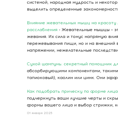
системой, народная мудрость и некото
выделить определенные закономерност
Влияние жевательных мышц на красоту 
расслабления
- Жевательные мышцы – э
жевания. Их сила и тонус напрямую вл
пережевывания пищи, но и на внешний в
напряжении, нежелательные последстви
Сухой шампунь: секретный помощник д
абсорбирующими компонентами, такими 
тапиоковый), каолин или цинк. Они эф
Как подобрать прическу по форме лица
подчеркнуть ваши лучшие черты и скрыт
формы вашего лица и выбор стрижки, ко
01 января 2025