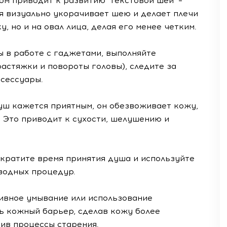
м приводит к развитию "текстовой шеи" –
 визуально укорачивает шею и делает плечи
у, но и на овал лица, делая его менее четким.
 в работе с гаджетами, выполняйте
растяжки и повороты головы), следите за
ксессуары.
уш кажется приятным, он обезвоживает кожу,
 Это приводит к сухости, шелушению и
ократите время принятия душа и используйте
водных процедур.
ивное умывание или использование
 кожный барьер, сделав кожу более
ив процессы старения.