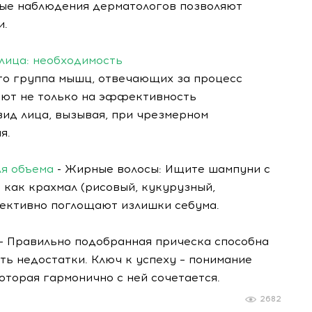
рые наблюдения дерматологов позволяют
и.
лица: необходимость
то группа мышц, отвечающих за процесс
ияют не только на эффективность
ид лица, вызывая, при чрезмерном
я.
ля объема
- Жирные волосы: Ищите шампуни с
как крахмал (рисовый, кукурузный,
фективно поглощают излишки себума.
- Правильно подобранная прическа способна
ь недостатки. Ключ к успеху – понимание
торая гармонично с ней сочетается.
2682