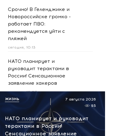
Срочно! В Геленджике и
Новороссийске громко -
работает ПВО:
рекомендуется уйти с
пляжей
сегодня, 10:13
НАТО планирует и
руководит терактами в
России! Сенсационное
заявление хакеров
сегодня, 10:07
ЖИЗНЬ
7 августа 2026
Подпольный криптоцентр в
93
башнях «Москва-Сити»:
НАТО планирует и руководит
задержаны более 20
терактами в России!
человек
Сенсационное заявление