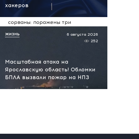
сегодня, 09:57
хакеров
Сейчас! Поставки для ВСУ
сорваны: поражены три
сухогруза и судно в порту
ЖИЗНЬ
6 августа 2026
Николаева
252
сегодня, 09:18
Масштабная атака на
Ярославскую область! Обломки
БПЛА вызвали пожар на НПЗ