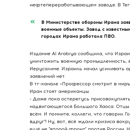
нефтеперерабатывающем заводе. В Тег
В Министерстве обороны Ирана зая
военные объекты. Завод с известн
городах Ирана работала ПВО.
Издание Al Arabiya сообщила, что Изра
уничтожить военную промышленность, в
Иерусалиме. Израиль начал усиливать 
заявлений нет.
В тг-канале «Профессор смотрит в миръ
Иран стоят американцы.
- Даже пока остерегусь присовокуплять
надвигающегося Большого Хаоса. Отцы л
всём. И помните, коллеги, что говорил 
вдруг"! Ну, вот, всё ждали кризиса вокр
ещё не "второй фронт" против России. Н