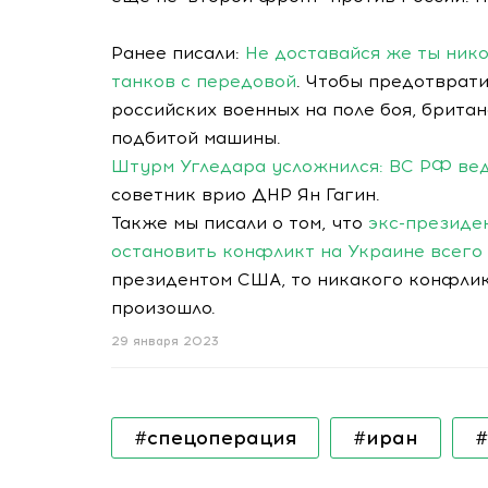
Ранее писали:
Не доставайся же ты ник
танков с передовой
. Чтобы предотврати
российских военных на поле боя, брит
подбитой машины.
Штурм Угледара усложнился: ВС РФ вед
советник врио ДНР Ян Гагин.
Также мы писали о том, что
экс-президе
остановить конфликт на Украине всего 
президентом США, то никакого конфлик
произошло.
29 января 2023
#спецоперация
#иран
#