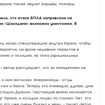
еране также звучат взрывы, пожары.
вили, что атака БПЛА направлена на
ыми «Шахидами» возможно уничтожен. В
иль начал спецоперацию внутри Ирана, чтобы
ероятно, на фоне недавних терактов в
армию и полицию, но пока официальных
» автор рассуждает, что за нападением на
 к ним англичан. Американцы - отцы
жи и Хаоса. Теперь это очевидно, думаю, уже
Господин Дракон: "настоящая война начинается
уг Ирана, а холодок пошел по спинам. Нет, это
о это уже очень близко к нему, - пишет автор.