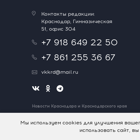
Контакты редакции:
Краснодар, Гимназическая
51, офис 304
+7 918 649 22 50
+7 861 255 36 67
vkkrd@mail.ru
Новости Краснодара и Краснодарского края
Нашли ошибку? Выделите и нажмите Ctrl+Enter.
Спасибо!
Мы используем cookies для улучшения ваше
использовать сайт, вы