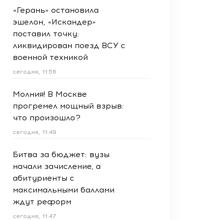
«Герань» остановила
эшелон, «Искандер»
поставил точку:
ликвидирован поезд ВСУ с
военной техникой
сегодня, 11:56
Молния! В Москве
прогремел мощный взрыв:
что произошло?
сегодня, 11:49
Битва за бюджет: вузы
начали зачисление, а
абитуриенты с
максимальными баллами
ждут реформ
сегодня, 11:47