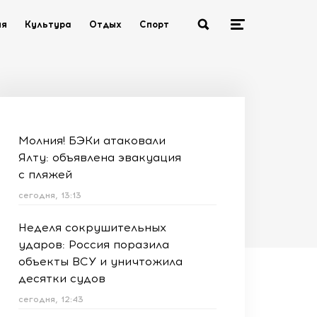
ия
Культура
Отдых
Спорт
Молния! БЭКи атаковали
Ялту: объявлена эвакуация
с пляжей
сегодня, 13:13
Неделя сокрушительных
ударов: Россия поразила
объекты ВСУ и уничтожила
десятки судов
сегодня, 12:43