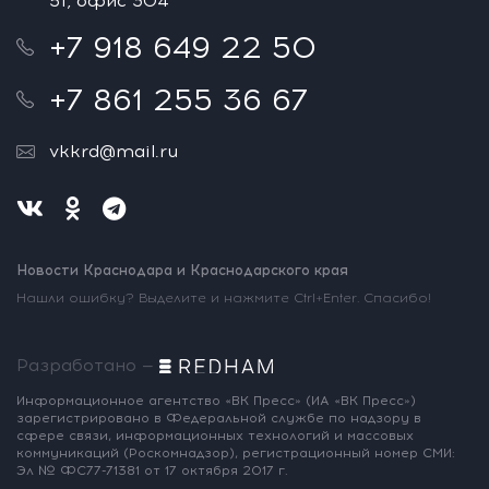
51, офис 304
+7 918 649 22 50
+7 861 255 36 67
vkkrd@mail.ru
Новости Краснодара и Краснодарского края
Нашли ошибку? Выделите и нажмите Ctrl+Enter. Спасибо!
Разработано —
Информационное агентство «ВК Пресс»
(ИА «ВК Пресс»)
зарегистрировано
в Федеральной службе по надзору
в
сфере связи, информационных
технологий и массовых
коммуникаций
(Роскомнадзор),
регистрационный номер СМИ:
Эл № ФС77-71381
от 17 октября 2017 г.