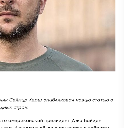
ник Сеймур Херш опубликовал новую статью о
дных стран.
 что американский президент Джо Байден
гов. Документ обычно включает в себя три