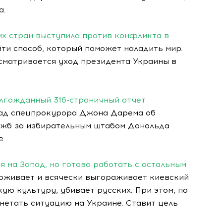
а.
их стран выступила против конфликта в
йти способ, который поможет наладить мир.
сматривается уход президента Украины в
лгожданный 316-страничный отчет
клад спецпрокурора Джона Дарема об
ужб за избирательным штабом Дональда
е.
я на Запад, но готова работать с остальным
ерживает и всячески выгораживает киевский
ую культуру, убивает русских. При этом, по
нетать ситуацию на Украине. Ставит цель