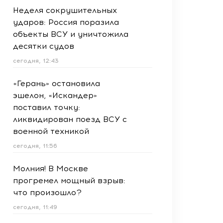
Неделя сокрушительных
ударов: Россия поразила
объекты ВСУ и уничтожила
десятки судов
сегодня, 12:43
«Герань» остановила
эшелон, «Искандер»
поставил точку:
ликвидирован поезд ВСУ с
военной техникой
сегодня, 11:56
Молния! В Москве
прогремел мощный взрыв:
что произошло?
сегодня, 11:49