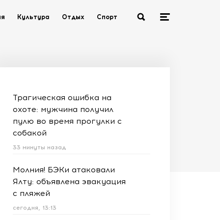
ия
Культура
Отдых
Спорт
Трагическая ошибка на
охоте: мужчина получил
пулю во время прогулки с
собакой
33 минуты назад
Молния! БЭКи атаковали
Ялту: объявлена эвакуация
с пляжей
сегодня, 13:13