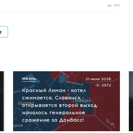
3311
а
ЖИЗНЬ
21 июня 2026
2372
Красный Лиман - котел
сжимается, Славянск -
открывается второй выход:
началось генеральное
сражение за Донбасс!