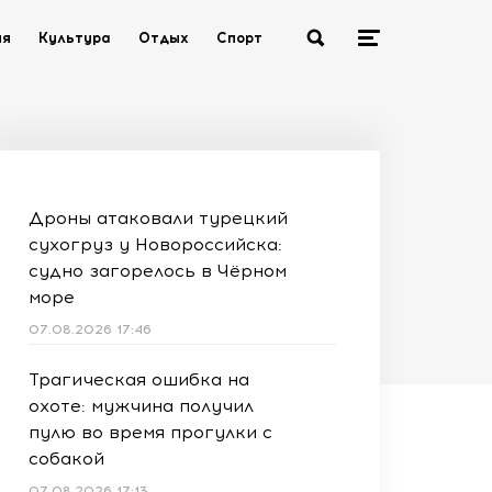
ия
Культура
Отдых
Спорт
Дроны атаковали турецкий
сухогруз у Новороссийска:
судно загорелось в Чёрном
море
07.08.2026 17:46
Трагическая ошибка на
охоте: мужчина получил
пулю во время прогулки с
собакой
07.08.2026 17:13