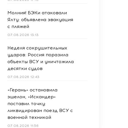
Молния! БЭКи атаковали
Ялту: объявлена эвакуация
с пляжей
07.08.2026 13:13
Неделя сокрушительных
ударов: Россия поразила
объекты ВСУ и уничтожила
десятки судов
07.08.2026 12:43
«Герань» остановила
эшелон, «Искандер»
поставил точку:
ликвидирован поезд ВСУ с
военной техникой
07.08.2026 11:56