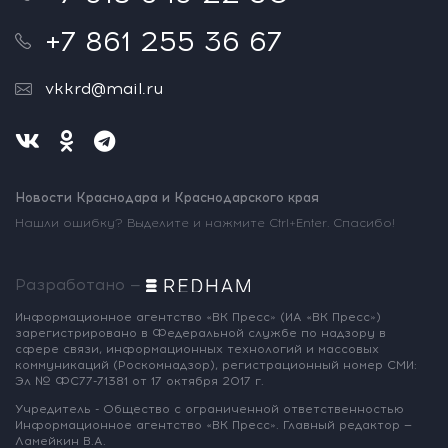
+7 861 255 36 67
vkkrd@mail.ru
Новости Краснодара и Краснодарского края
Нашли ошибку? Выделите и нажмите Ctrl+Enter. Спасибо!
Разработано —
Информационное агентство «ВК Пресс»
(ИА «ВК Пресс»)
зарегистрировано
в Федеральной службе по надзору
в
сфере связи, информационных
технологий и массовых
коммуникаций
(Роскомнадзор),
регистрационный номер СМИ:
Эл № ФС77-71381
от 17 октября 2017 г.
Учредитель - Общество с ограниченной
ответственностью
Информационное
агентство «ВК Пресс».
Главный редактор —
Ламейкин В.А.