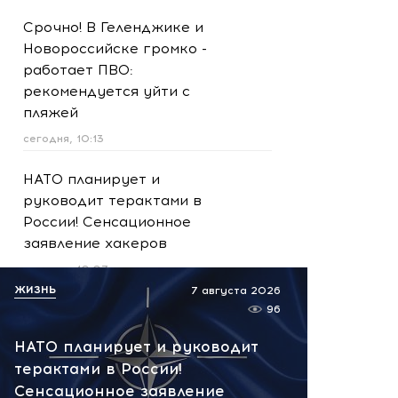
Срочно! В Геленджике и
Новороссийске громко -
работает ПВО:
рекомендуется уйти с
пляжей
сегодня, 10:13
НАТО планирует и
руководит терактами в
России! Сенсационное
заявление хакеров
сегодня, 10:07
ЖИЗНЬ
7 августа 2026
Подпольный криптоцентр в
96
башнях «Москва-Сити»:
НАТО планирует и руководит
задержаны более 20
терактами в России!
человек
Сенсационное заявление