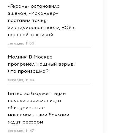
«Герань» остановила
эшелон, «Искандер»
поставил точку:
ликвидирован поезд ВСУ с
военной техникой
сегодня, 11:56
Молния! В Москве
прогремел мощный взрыв:
что произошло?
сегодня, 11:49
Битва за бюджет: вузы
начали зачисление, а
абитуриенты с
максимальными баллами
ждут реформ
сегодня, 11:47