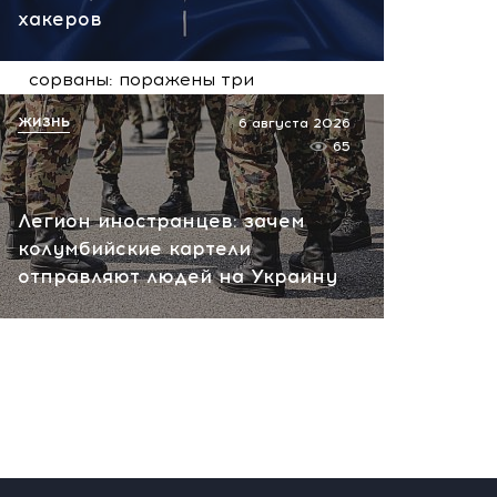
сегодня, 09:57
хакеров
Сейчас! Поставки для ВСУ
сорваны: поражены три
сухогруза и судно в порту
ЖИЗНЬ
6 августа 2026
Николаева
65
сегодня, 09:18
Легион иностранцев: зачем
колумбийские картели
отправляют людей на Украину