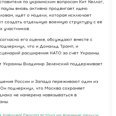
тавителя по украинским вопросам Кит Келлог,
е паузы вновь активно продвигает идею
словам, идёт о модели, которая исключает
ет создать отдельную военную структуру с её
х участников.
 согласно его оценке, обсуждают вместе с
подчеркнул, что и Дональд Трамп, и
сценарий расширения НАТО за счёт Украины.
нт Украины Владимир Зеленский поддерживает
ошения России и Запада переживают один из
 Он подчеркнул, что Москва сохраняет
днако не намерена навязываться в
аны.
 Лаврова! Европа встала на военные рельсы,