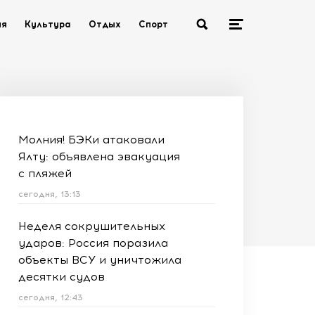
ия
Культура
Отдых
Спорт
Молния! БЭКи атаковали
Ялту: объявлена эвакуация
с пляжей
сегодня, 13:13
Неделя сокрушительных
ударов: Россия поразила
объекты ВСУ и уничтожила
десятки судов
сегодня, 12:43