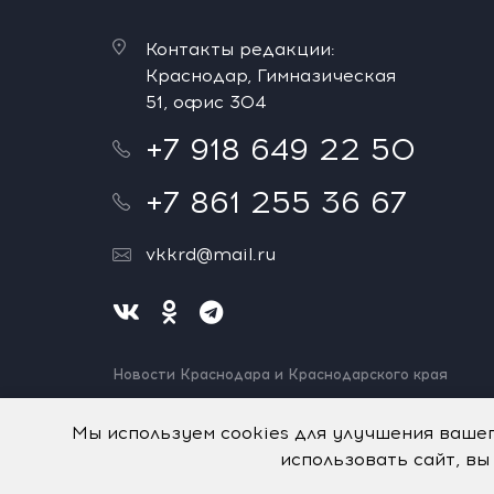
Контакты редакции:
Краснодар, Гимназическая
51, офис 304
+7 918 649 22 50
+7 861 255 36 67
vkkrd@mail.ru
Новости Краснодара и Краснодарского края
Нашли ошибку? Выделите и нажмите Ctrl+Enter.
Спасибо!
Мы используем cookies для улучшения ваше
использовать сайт, вы