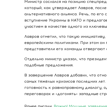
Министр сослался на позицию спецпредс
который, как утверждает Лавров, посл
альтернативного альянса. Речь, по его 
вступление Украины в НАТО и предлага
участием в качестве одного из ключевы
Лавров отметил, что такую инициативу,
европейскими политиками. При этом он 
представители его команды отвергают 
Отдельно министр указал, что президе
подобные предложения.
В завершение Лавров добавил, что отн
самых тяжёлых кризисов последних лет.
готовность к равноправному диалогу, о
переговорах и «догонять» западные стр
Ранее писали:
Важно! Мощные заявления