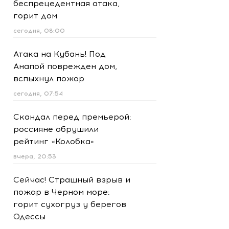
беспрецедентная атака,
горит дом
сегодня, 08:00
Атака на Кубань! Под
Анапой поврежден дом,
вспыхнул пожар
сегодня, 07:54
Скандал перед премьерой:
россияне обрушили
рейтинг «Колобка»
вчера, 20:53
Сейчас! Страшный взрыв и
пожар в Черном море:
горит сухогруз у берегов
Одессы