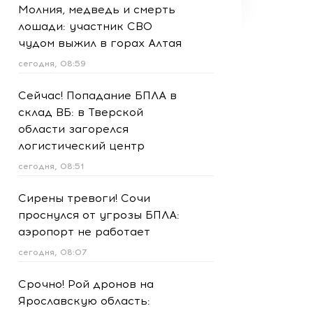
Молния, медведь и смерть
лошади: участник СВО
чудом выжил в горах Алтая
сегодня, 08:59
Сейчас! Попадание БПЛА в
склад ВБ: в Тверской
области загорелся
логистический центр
сегодня, 08:51
Сирены тревоги! Сочи
проснулся от угрозы БПЛА:
аэропорт не работает
сегодня, 08:07
Срочно! Рой дронов на
Ярославскую область: