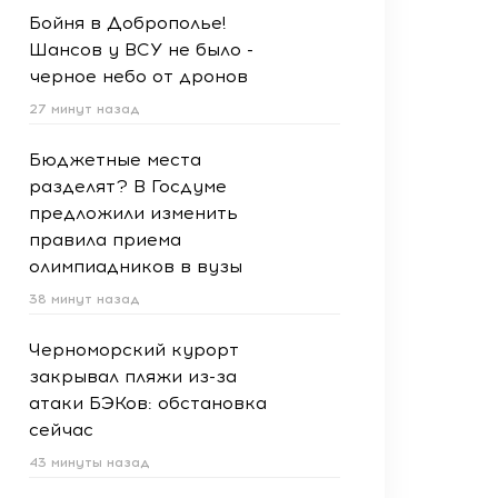
Бойня в Доброполье!
Шансов у ВСУ не было -
черное небо от дронов
27 минут назад
Бюджетные места
разделят? В Госдуме
предложили изменить
правила приема
олимпиадников в вузы
38 минут назад
Черноморский курорт
закрывал пляжи из-за
атаки БЭКов: обстановка
сейчас
43 минуты назад