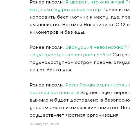
Ранее писали:
Я уверен, что она жива! 
нет, палатку разорвал ветер
Ранее итал
направить беспилотник к месту, где, п
альпинистка Наталья Наговицинa. С 12 
километров и без еды.
Ранее писали:
Эвакуация невозможна? Р
труднодоступном остром гребне
Ситуац
труднодоступном остром гребне, откуда
пишет Лента дня.
Ранее писали:
Российскую альпинистку 
частная организация
Существует вероят
выжила и будет доставлена в безопасн
управляемого итальянским пилотом. По
осуществляет частная организация.
27 августа 2025