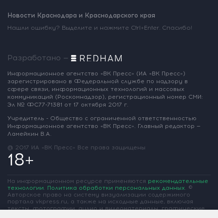
Новости Краснодара и Краснодарского края
Нашли ошибку? Выделите и нажмите Ctrl+Enter. Спасибо!
Разработано —
Информационное агентство «ВК Пресс»
(ИА «ВК Пресс»)
зарегистрировано
в Федеральной службе по надзору
в
сфере связи, информационных
технологий и массовых
коммуникаций
(Роскомнадзор),
регистрационный номер СМИ:
Эл № ФС77-71381
от 17 октября 2017 г.
Учредитель - Общество с ограниченной
ответственностью
Информационное
агентство «ВК Пресс».
Главный редактор —
Ламейкин В.А.
@ 2017 ИА «ВК Пресс»
Все права защищены
18+
На информационном ресурсе применяются
рекомендательные
технологии
.
Политика обработки персональных данных
.
©
Авторское право на систему визуализации содержимого
портала vkpress.ru, а также на исходные данные, включая
тексты, фотографии, аудио и видеоматериалы, графические
изображения, иные произведения и товарные знаки