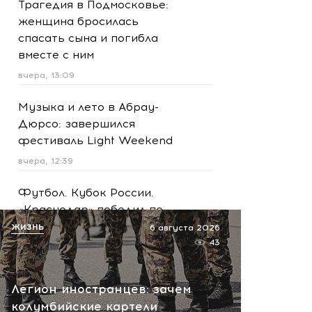
Трагедия в Подмосковье:
женщина бросилась
спасать сына и погибла
вместе с ним
вчера, 13:09
Музыка и лето в Абрау-
Дюрсо: завершился
фестиваль Light Weekend
вчера, 12:39
Футбол. Кубок России.
«Краснодар» победил по
пенальти «Ахмат»
ЖИЗНЬ
6 августа 2026
43
вчера, 12:30
Масштабная атака на
Легион иностранцев: зачем
Ярославскую область!
колумбийские картели
Обломки БПЛА вызвали