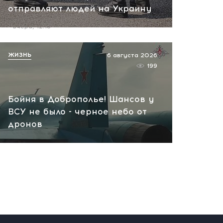
отправляют людей на Украину
пожар на НПЗ
вчера, 12:18
ЖИЗНЬ
6 августа 2026
199
Бойня в Доброполье! Шансов у
ВСУ не было - черное небо от
дронов