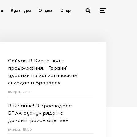
ия
Культура
Отдых
Спорт
Сейчас! В Киеве ждут
продолжения: " Герани"
ударили по логистическим
складам в Броварах
вчера, 21:11
Внимание! В Краснодаре
БПЛА рухнул рядом с
домами: район оцеплен
вчера, 19:55