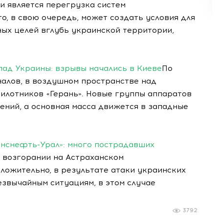
и является перегрузка систем
, в свою очередь, может создать условия для
ых целей вглубь украинской территории,
пад Украины: взрывы начались в Киеве
По
алов, в воздушном пространстве над
лотников «Герань». Новые группы аппаратов
ений, а основная масса движется в западные
нснефть-Урал»: много пострадавших
 возгорании на Астраханском
ожительно, в результате атаки украинских
езвычайным ситуациям, в этом случае
3792