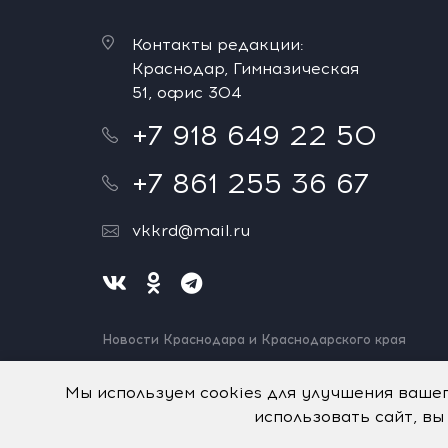
Контакты редакции:
Краснодар, Гимназическая
51, офис 304
+7 918 649 22 50
+7 861 255 36 67
vkkrd@mail.ru
Новости Краснодара и Краснодарского края
Нашли ошибку? Выделите и нажмите Ctrl+Enter.
Спасибо!
Мы используем cookies для улучшения ваше
использовать сайт, вы