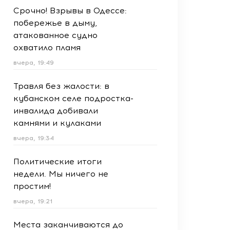
Срочно! Взрывы в Одессе:
побережье в дыму,
атакованное судно
охватило пламя
вчера, 19:49
Травля без жалости: в
кубанском селе подростка-
инвалида добивали
камнями и кулаками
вчера, 19:34
Политические итоги
недели. Мы ничего не
простим!
вчера, 19:21
Места заканчиваются до