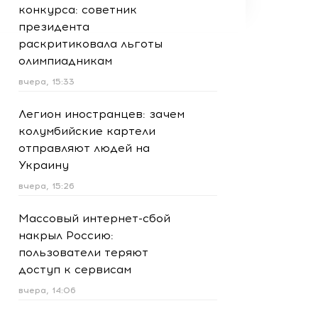
конкурса: советник
президента
раскритиковала льготы
олимпиадникам
вчера, 15:33
Легион иностранцев: зачем
колумбийские картели
отправляют людей на
Украину
вчера, 15:26
Массовый интернет-сбой
накрыл Россию:
пользователи теряют
доступ к сервисам
вчера, 14:06