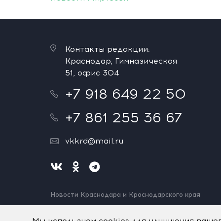
Контакты редакции:
Краснодар, Гимназическая
51, офис 304
+7 918 649 22 50
+7 861 255 36 67
vkkrd@mail.ru
Новости Краснодара и Краснодарского края
Нашли ошибку? Выделите и нажмите Ctrl+Enter.
Спасибо!
Мы используем cookies для улучшения ваше