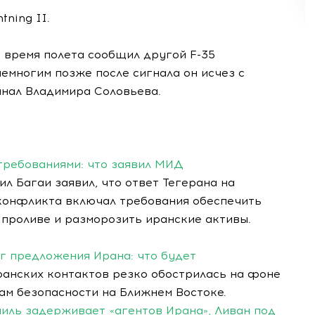
tning II.
 время полета сообщил другой F-35
емногим позже после сигнала он исчез с
нал Владимира Соловьева.
требованиями: что заявил МИД
л Багаи заявил, что ответ Тегерана на
онфликта включал требования обеспечить
 проливе и разморозить иранские активы.
рг предложения Ирана: что будет
анских контактов резко обострилась на фоне
ам безопасности на Ближнем Востоке.
аиль задерживает «агентов Ирана», Ливан под