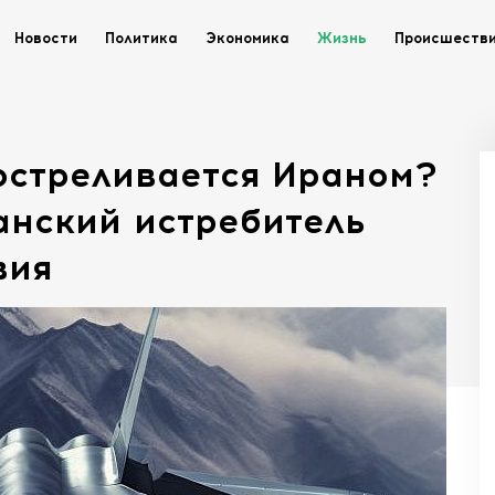
Новости
Политика
Экономика
Жизнь
Происшеств
остреливается Ираном?
анский истребитель
вия