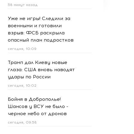
58 минут назад
Уже не игры! Следили за
военными и готовили
взрыв: ФСБ раскрыла
опасный план подростков
сегодня, 10:09
Трамп дал Киеву новые
глаза: США вновь наводят
удары по России
сегодня, 10:02
Бойня в Доброполье!
Шансов у ВСУ не было -
черное небо от дронов
сегодня, 09:58