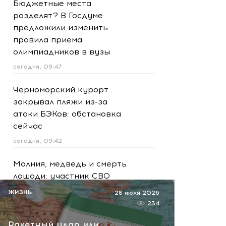
Бюджетные места
разделят? В Госдуме
предложили изменить
правила приема
олимпиадников в вузы
сегодня, 09:47
Черноморский курорт
закрывал пляжи из-за
атаки БЭКов: обстановка
сейчас
сегодня, 09:42
Молния, медведь и смерть
лошади: участник СВО
чудом выжил в горах Алтая
ЖИЗНЬ
28 июля 2026
сегодня, 08:59
234
Ракетный удар или
Сейчас! Попадание БПЛА в