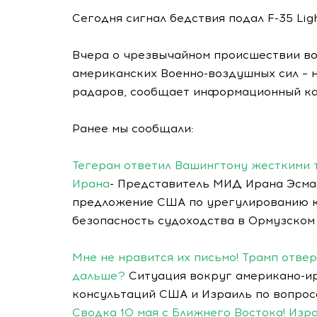
Сегодня сигнал бедствия подал F-35 Ligh
Вчера о чрезвычайном происшествии во
американских Военно-воздушных сил – н
радаров, сообщает информационный ка
Ранее мы сообщали:
Тегеран ответил Вашингтону жесткими 
Ирана
- Представитель МИД Ирана Эсмаи
предложение США по урегулированию к
безопасность судоходства в Ормузском
Мне не нравится их письмо! Трамп отве
дальше?
Ситуация вокруг американо-ир
консультаций США и Израиль по вопрос
Сводка 10 мая с Ближнего Востока! Изр