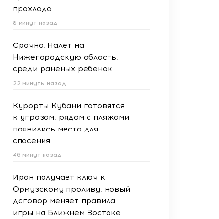
прохлада
8 минут назад
Срочно! Налет на
Нижегородскую область:
среди раненых ребенок
22 минуты назад
Курорты Кубани готовятся
к угрозам: рядом с пляжами
появились места для
спасения
46 минут назад
Иран получает ключ к
Ормузскому проливу: новый
договор меняет правила
игры на Ближнем Востоке