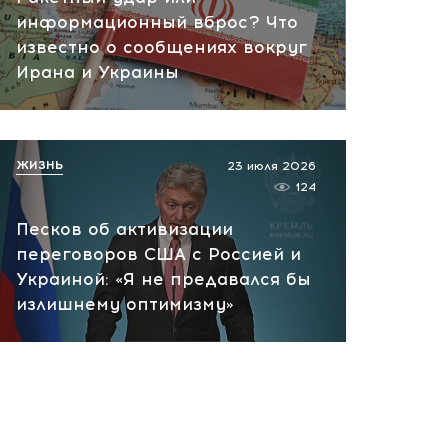
информационный вброс? Что
склад ВБ: в Тверской
известно о сообщениях вокруг
области загорелся
Ирана и Украины
логистический центр
сегодня, 08:51
ЖИЗНЬ
23 июля 2026
124
Песков об активизации
переговоров США с Россией и
Украиной: «Я не предавался бы
излишнему оптимизму»