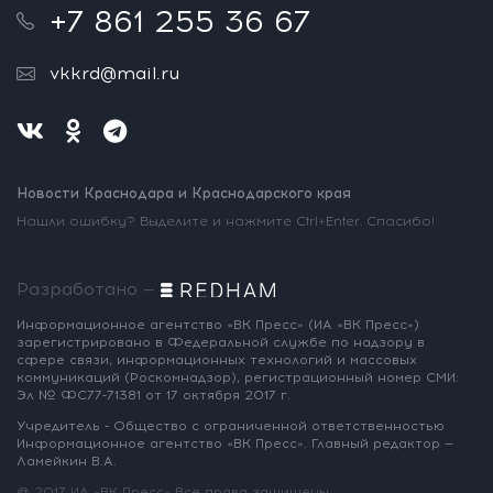
+7 861 255 36 67
vkkrd@mail.ru
Новости Краснодара и Краснодарского края
Нашли ошибку? Выделите и нажмите Ctrl+Enter. Спасибо!
Разработано —
Информационное агентство «ВК Пресс»
(ИА «ВК Пресс»)
зарегистрировано
в Федеральной службе по надзору
в
сфере связи, информационных
технологий и массовых
коммуникаций
(Роскомнадзор),
регистрационный номер СМИ:
Эл № ФС77-71381
от 17 октября 2017 г.
Учредитель - Общество с ограниченной
ответственностью
Информационное
агентство «ВК Пресс».
Главный редактор —
Ламейкин В.А.
@ 2017 ИА «ВК Пресс»
Все права защищены