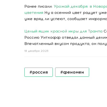
Ранее писали:
Урожай декабря: в Новор
цветения
Ну а осенний цвет радует уже
уже вряд ли успеют, сообщает информа
Целый ящик красной икры для Трампа
Со
Россию Уиткофф отведал данный делика
Впечатленный вкусом продукта, он полу
18 декабря 2025
#россия
#феномен