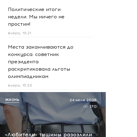
Политические итоги
недели. Мы ничего не
простим!
вчера, 19:21
Места заканчиваются до
конкурса: советник
президента
раскритиковала льготы
олимпиадникам
вчера, 15:33
Легион иностранцев: зачем
ЖИЗНЬ
24 июля 2026
колумбийские картели
170
отправляют людей на
Украину
вчера, 15:26
«Любители» тишины разозлили