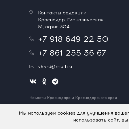
Контакты редакции:
Краснодар, Гимназическая
51, офис 304
+7 918 649 22 50
+7 861 255 36 67
vkkrd@mail.ru
Новости Краснодара и Краснодарского края
Нашли ошибку? Выделите и нажмите Ctrl+Enter.
Спасибо!
Мы используем cookies для улучшения ваше
использовать сайт, вы