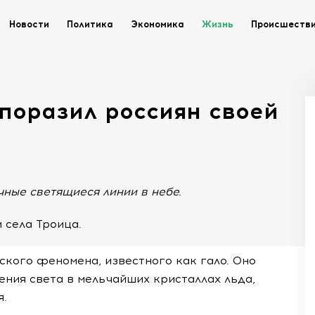
Новости
Политика
Экономика
Жизнь
Происшеств
поразил россиян своей
ные светящиеся линии в небе.
 села Троица.
кого феномена, известного как гало. Оно
ения света в мельчайших кристаллах льда,
я.