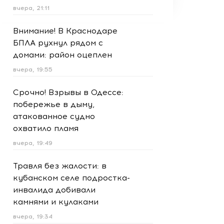
вчера, 21:11
Внимание! В Краснодаре
БПЛА рухнул рядом с
домами: район оцеплен
вчера, 19:55
Срочно! Взрывы в Одессе:
побережье в дыму,
атакованное судно
охватило пламя
вчера, 19:49
Травля без жалости: в
кубанском селе подростка-
инвалида добивали
камнями и кулаками
вчера, 19:34