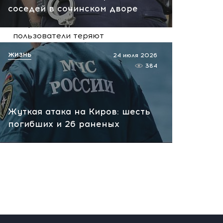
соседей в сочинском дворе
Массовый интернет-сбой
накрыл Россию:
пользователи теряют
доступ к сервисам
ЖИЗНЬ
24 июля 2026
вчера, 14:06
384
Жуткая атака на Киров: шесть
погибших и 26 раненых